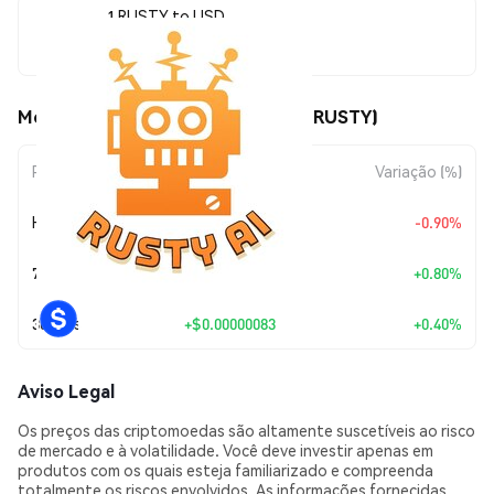
1 RUSTY to USD
$0.00020796
Movimentos de preço de RustyAI (RUSTY)
Período
Variação do Valor
Variação (%)
Hoje
$-0.00000189
-0.90%
7 Dias
+
$0.00000165
+0.80%
30 Dias
+
$0.00000083
+0.40%
Aviso Legal
Os preços das criptomoedas são altamente suscetíveis ao risco
de mercado e à volatilidade. Você deve investir apenas em
produtos com os quais esteja familiarizado e compreenda
totalmente os riscos envolvidos. As informações fornecidas