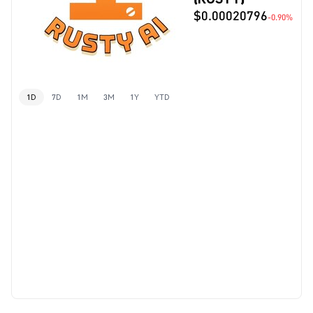
$0.00020796
-0.90%
1D
7D
1M
3M
1Y
YTD