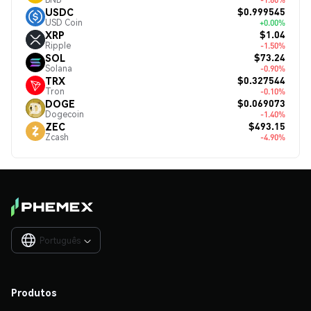
$0.999545
USDC
USD Coin
+0.00%
$1.04
XRP
Ripple
-1.50%
$73.24
SOL
Solana
-0.90%
$0.327544
TRX
Tron
-0.10%
$0.069073
DOGE
Dogecoin
-1.40%
$493.15
ZEC
Zcash
-4.90%
Português

Produtos