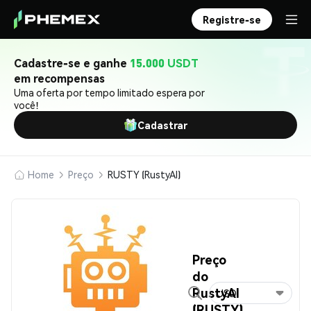
Registre-se
Cadastre-se e ganhe
15.000 USDT
em recompensas
Uma oferta por tempo limitado espera por
você!
Cadastrar
Home
Preço
RUSTY (RustyAI)
Preço
do
RustyAI
USD
(RUSTY)