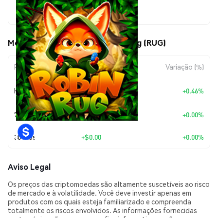
$0.00001222
Movimentos de preço de Robin Rug (RUG)
Período
Variação do Valor
Variação (%)
+
$0.0
5583
Hoje
+0.46%
7
7 Dias
+
$0.00
+0.00%
30 Dias
+
$0.00
+0.00%
Aviso Legal
Os preços das criptomoedas são altamente suscetíveis ao risco
de mercado e à volatilidade. Você deve investir apenas em
produtos com os quais esteja familiarizado e compreenda
totalmente os riscos envolvidos. As informações fornecidas