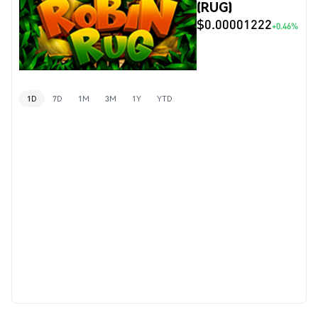
(RUG)
$0.00001222
+0.46%
1D
7D
1M
3M
1Y
YTD