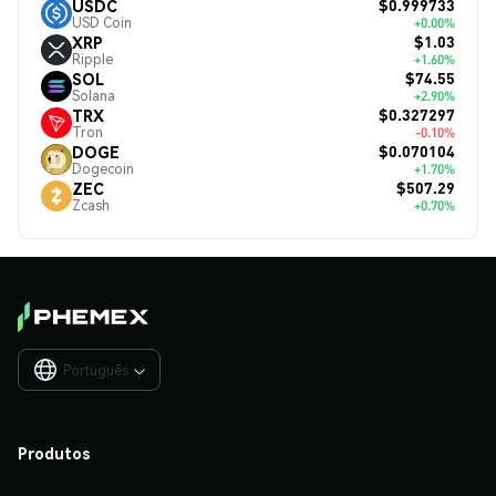
$0.999733
USDC
USD Coin
+0.00%
$1.03
XRP
Ripple
+1.60%
$74.55
SOL
Solana
+2.90%
$0.327297
TRX
Tron
-0.10%
$0.070104
DOGE
Dogecoin
+1.70%
$507.29
ZEC
Zcash
+0.70%
Português

Produtos