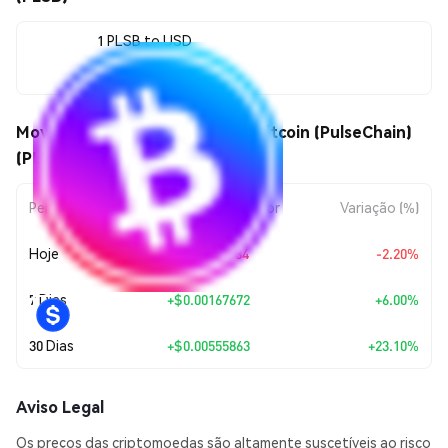
1 PLSB to USD
$0.029622
Movimentos de preço de PulseBitcoin (PulseChain)
(PLSB)
Período
Variação do Valor
Variação (%)
Hoje
$-0.00066634
-2.20%
7 Dias
+
$0.00167672
+6.00%
30 Dias
+
$0.00555863
+23.10%
Aviso Legal
Os preços das criptomoedas são altamente suscetíveis ao risco