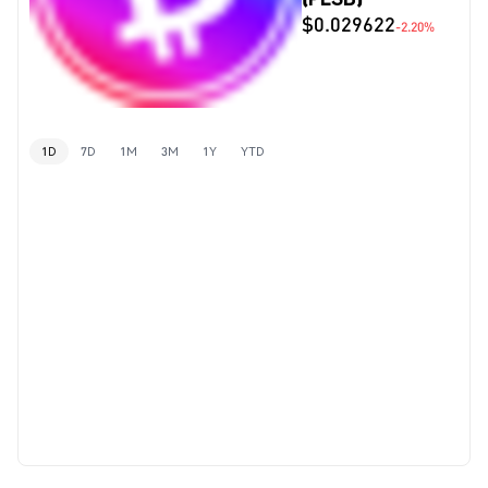
$0.029622
-2.20%
1D
7D
1M
3M
1Y
YTD