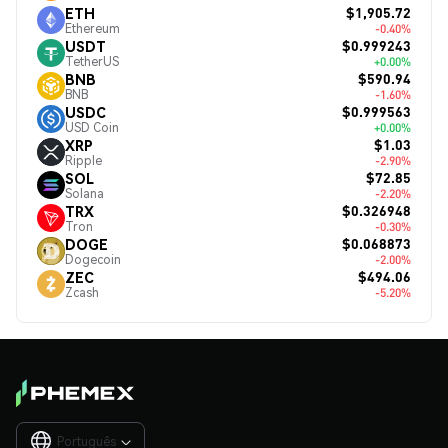
$1,905.72
ETH
Ethereum
-0.40%
$0.999243
USDT
TetherUS
+0.00%
$590.94
BNB
BNB
-1.60%
$0.999563
USDC
USD Coin
+0.00%
$1.03
XRP
Ripple
-2.90%
$72.85
SOL
Solana
-2.20%
$0.326948
TRX
Tron
-0.30%
$0.068873
DOGE
Dogecoin
-2.00%
$494.06
ZEC
Zcash
-5.20%
Português
