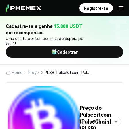
Registre-se
Cadastre-se e ganhe
15.000 USDT
em recompensas
Uma oferta por tempo limitado espera por
você!
Cadastrar
Home
Preço
PLSB (PulseBitcoin (PulseChain))
Preço do
PulseBitcoin
(PulseChain)
USD
(PLSB)