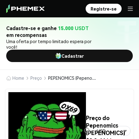
Registre-se
Cadastre-se e ganhe
15.000 USDT
em recompensas
Uma oferta por tempo limitado espera por
você!
Cadastrar
Home
Preço
PEPENOMICS (Pepenomics)
Preço do
Pepenomics
USD
(PEPENOMICS)