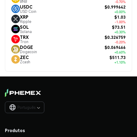
BNB
-0.70%
$0.999642
USDC
USD Coin
+0.00%
$1.03
XRP
Ripple
-1.00%
$73.51
SOL
Solana
+0.30%
$0.326759
TRX
Tron
-0.20%
$0.069466
DOGE
Dogecoin
+0.60%
$511.73
ZEC
Zcash
+1.10%
Português

Produtos