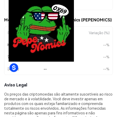
$0.0<sub>7</sub>1164
Movimentos de preço de Pepenomics (PEPENOMICS)
Período
Variação do Valor
Variação (%)
Hoje
--
--%
7 Dias
--
--%
30 Dias
--
--%
Aviso Legal
Os preços das criptomoedas são altamente suscetíveis ao risco
de mercado e à volatilidade. Você deve investir apenas em
produtos com os quais esteja familiarizado e compreenda
totalmente os riscos envolvidos. As informações fornecidas
nesta página são apenas para fins informativos e não