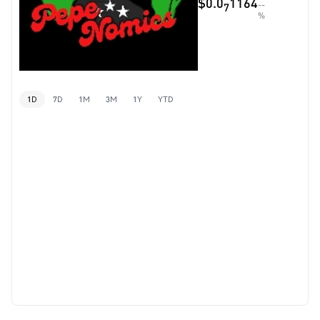
$0.0
1164
--
7
%
1D
7D
1M
3M
1Y
YTD