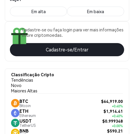
Em alta
Em baixa
Cadastre-se ou faça login para ver mais informações
sobre criptomoedas.
Cadastre-se/Entrar
Classificação Cripto
Tendências
Novo
Maiores Altas
$64,919.00
BTC
Bitcoin
+0.40%
$1,914.41
ETH
Ethereum
+0.40%
$0.999348
USDT
TetherUS
+0.00%
$590.21
BNB