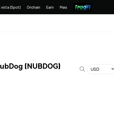
 vista (Spot)
Onchain
Earn
Mais
NubDog (NUBDOG)
USD