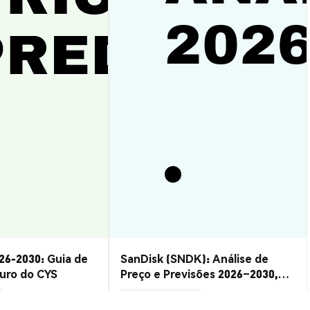
26-2030: Guia de
SanDisk (SNDK): Análise de
turo do CYS
Preço e Previsões 2026–2030,
Vale a Pena?
Insights de Mercado
2026-08-07
|
15-20m
2026-08-06
|
10-15m