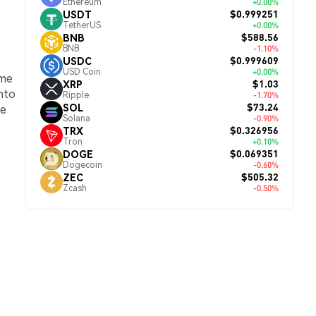
Ethereum
+0.00%
$0.999251
USDT
TetherUS
+0.00%
$588.56
BNB
BNB
-1.10%
$0.999609
USDC
USD Coin
+0.00%
ume
$1.03
XRP
nto
Ripple
-1.70%
$73.24
SOL
de
Solana
-0.90%
$0.326956
TRX
Tron
+0.10%
$0.069351
DOGE
Dogecoin
-0.60%
$505.32
ZEC
Zcash
-0.50%