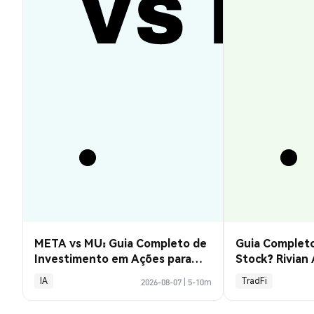
META vs MU: Guia Completo de
Guia Completo
Investimento em Ações para
Stock? Rivian
2026
Explicado
IA
TradFi
2026-08-07
|
5-10m