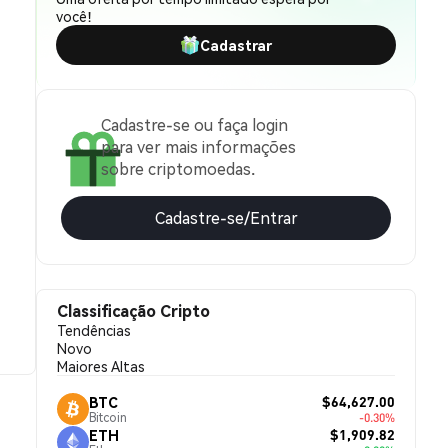
você!
Cadastrar
Cadastre-se ou faça login
para ver mais informações
sobre criptomoedas.
Cadastre-se/Entrar
Classificação Cripto
Tendências
Novo
Maiores Altas
$64,627.00
BTC
Bitcoin
-0.30%
$1,909.82
ETH