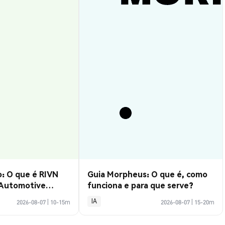
: O que é RIVN
Guia Morpheus: O que é, como
 Automotive
funciona e para que serve?
IA
2026-08-07
|
10-15m
2026-08-07
|
15-20m