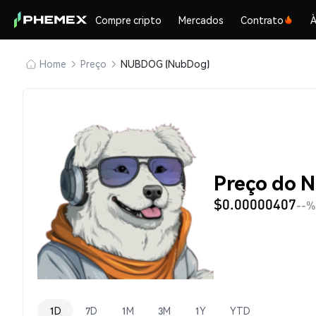
Compre cripto
Mercados
Contrato
À
Home
Preço
NUBDOG (NubDog)
Preço do 
$0.00000407
--%
1D
7D
1M
3M
1Y
YTD