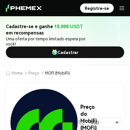
Registre-se
Cadastre-se e ganhe
15.000 USDT
em recompensas
Uma oferta por tempo limitado espera por
você!
Cadastrar
Home
Preço
MOFI (MobiFi)
Preço
do
MobiFi
USD
(MOFI)