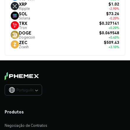
$1.02
XRP
Ripple
-2.90%
$73.26
SOL
Solana
-0.20%
$0.327141
TRX
Tron
+0.20%
$0.069548
DOGE
Dogecoin
+0.40%
$509.43
ZEC
Zcash
+3.10%
Português

Produtos
Negociação de Contratos