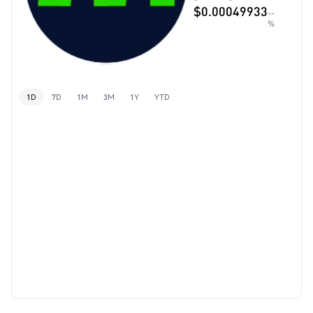
$0.00049933
--
%
1D
7D
1M
3M
1Y
YTD