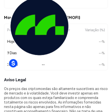
$0.00049933
Movimentos de preço de MobiFi (MOFI)
Período
Variação do Valor
Variação (%)
Hoje
--
--%
7 Dias
--
--%
30 Dias
--
--%
Aviso Legal
Os preços das criptomoedas são altamente suscetíveis ao risco
de mercado e à volatilidade. Você deve investir apenas em
produtos com os quais esteja familiarizado e compreenda
totalmente os riscos envolvidos. As informações fornecidas
nesta página são apenas para fins informativos e não
constituem aconselhamento financeiro. Não se trata de uma