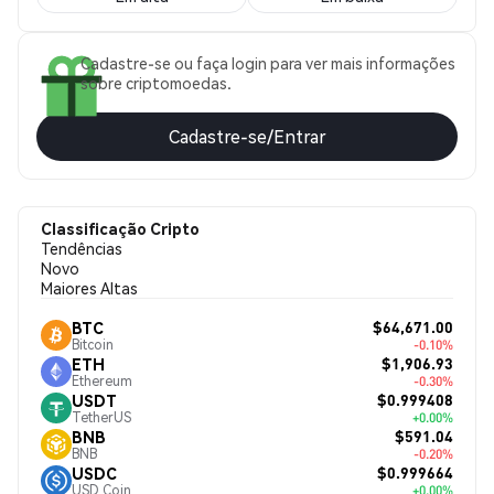
Cadastre-se ou faça login para ver mais informações
sobre criptomoedas.
Cadastre-se/Entrar
Classificação Cripto
Tendências
Novo
Maiores Altas
$64,671.00
BTC
Bitcoin
-0.10%
$1,906.93
ETH
Ethereum
-0.30%
$0.999408
USDT
TetherUS
+0.00%
$591.04
BNB
BNB
-0.20%
$0.999664
USDC
USD Coin
+0.00%