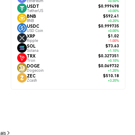
Ethereum
+0.50%
$0.999498
USDT
TetherUS
+0.00%
$592.41
BNB
BNB
+0.20%
$0.999735
USDC
USD Coin
+0.00%
$1.02
XRP
Ripple
-1.00%
$73.63
SOL
Solana
+1.10%
$0.327351
TRX
Tron
+0.10%
$0.069732
DOGE
Dogecoin
+1.20%
$510.18
ZEC
Zcash
+3.20%
ais