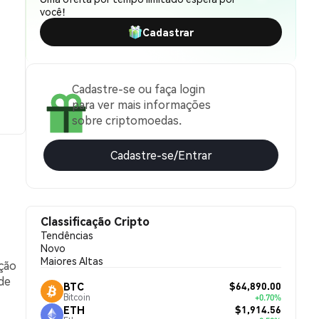
você!
Cadastrar
Cadastre-se ou faça login
para ver mais informações
sobre criptomoedas.
Cadastre-se/Entrar
Classificação Cripto
Tendências
Novo
Maiores Altas
ação
de
$64,890.00
BTC
Bitcoin
+0.70%
$1,914.56
ETH