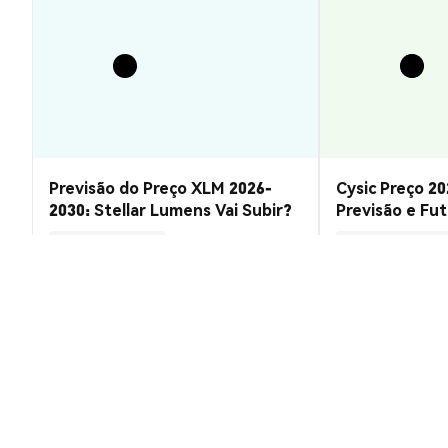
Previsão do Preço XLM 2026-
Cysic Preço 20
2030: Stellar Lumens Vai Subir?
Previsão e Fu
Insights de Mercado
Insights de Mercado
2026-08-07
|
10-15m
Taxa de conversão de LaCoin (LAC)
1 LAC to U