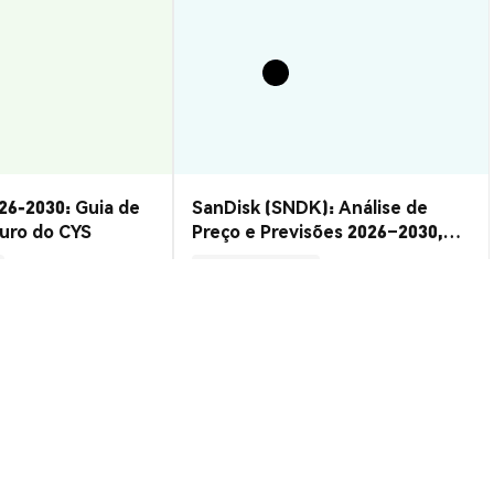
26-2030: Guia de
SanDisk (SNDK): Análise de
turo do CYS
Preço e Previsões 2026–2030,
Vale a Pena?
Insights de Mercado
2026-08-07
|
15-20m
2026-08-06
|
10-15m
SD
$0.010167