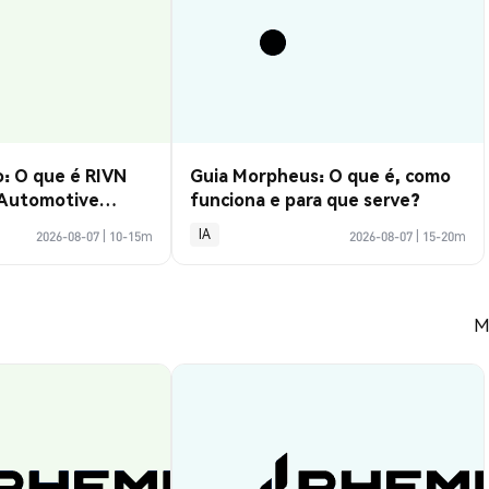
: O que é RIVN
Guia Morpheus: O que é, como
 Automotive
funciona e para que serve?
IA
2026-08-07
|
10-15m
2026-08-07
|
15-20m
M