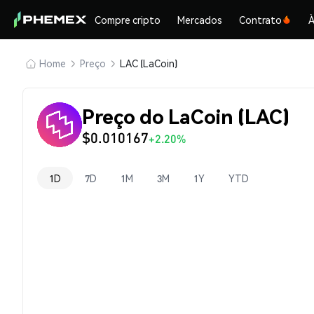
Compre cripto
Mercados
Contrato
À
Home
Preço
LAC (LaCoin)
Preço do LaCoin (LAC)
$0.010167
+2.20%
1D
7D
1M
3M
1Y
YTD