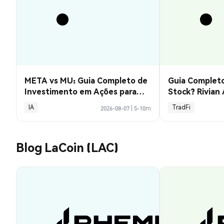
META vs MU: Guia Completo de
Guia Completo
Investimento em Ações para
Stock? Rivian
2026
Explicado
IA
TradFi
2026-08-07
|
5-10m
Blog LaCoin (LAC)