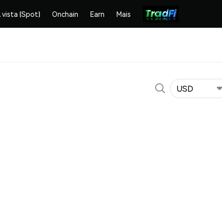
 vista (Spot)
Onchain
Earn
Mais
USD