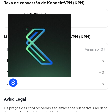
Taxa de conversão de KonnektVPN (KPN)
1 KPN to USD
$0.00211077
Movimentos de preço de KonnektVPN (KPN)
Período
Variação do Valor
Variação (%)
Hoje
--
--%
7 Dias
--
--%
30 Dias
--
--%
Aviso Legal
Os preços das criptomoedas são altamente suscetíveis ao risco