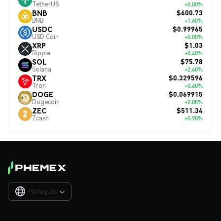
TetherUS
+0.00%
$600.73
BNB
BNB
+1.60%
$0.99965
USDC
USD Coin
+0.00%
$1.03
XRP
Ripple
+0.40%
$75.78
SOL
Solana
+2.60%
$0.329596
TRX
Tron
+0.60%
$0.069915
DOGE
Dogecoin
+0.00%
$511.34
ZEC
Zcash
+0.90%
Português
