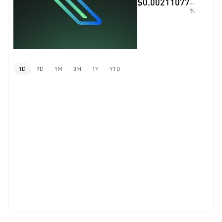
$0.00211077
--
%
1D
7D
1M
3M
1Y
YTD