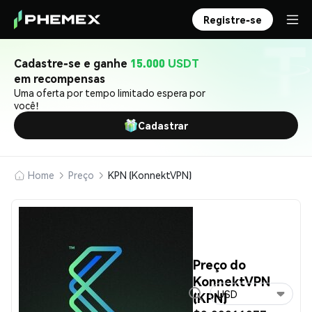
Registre-se
Cadastre-se e ganhe
15.000 USDT
em recompensas
Uma oferta por tempo limitado espera por
você!
Cadastrar
Home
Preço
KPN (KonnektVPN)
Preço do
KonnektVPN
USD
(KPN)