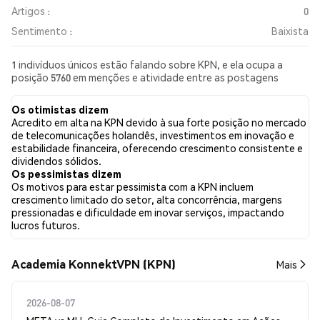
Artigos :
0
Sentimento :
Baixista
1 indivíduos únicos estão falando sobre KPN, e ela ocupa a
posição 5760 em menções e atividade entre as postagens
coletadas. Nas últimas 24 horas, o sentimento em relação a KPN
em todas as redes sociais foi Baixista. Por fim, foram publicados
Os otimistas dizem
0 artigos de notícias sobre KPN. No Twitter, 100.00% dos
Acredito em alta na KPN devido à sua forte posição no mercado
tweets apresentaram um sentimento otimista em comparação
de telecomunicações holandês, investimentos em inovação e
com 0.00% dos tweets com sentimento pessimista sobre KPN.
estabilidade financeira, oferecendo crescimento consistente e
0.00% dos tweets foram neutros em relação a KPN. Esses
dividendos sólidos.
sentimentos são baseados em 16 tweets.
Os pessimistas dizem
Os motivos para estar pessimista com a KPN incluem
crescimento limitado do setor, alta concorrência, margens
pressionadas e dificuldade em inovar serviços, impactando
lucros futuros.
Academia KonnektVPN (KPN)
Mais
2026-08-07