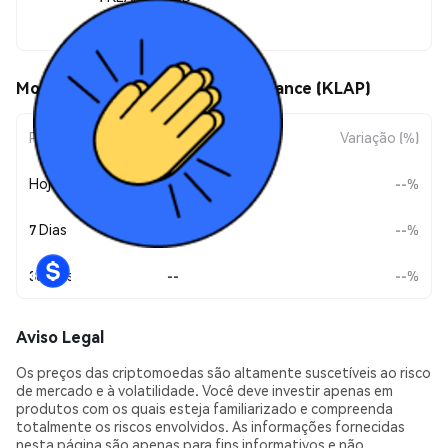
$0.00001301
Movimentos de preço de Klap Finance (KLAP)
Período
Variação do Valor
Variação (%)
Hoje
--
--%
7 Dias
--
--%
30 Dias
--
--%
Aviso Legal
Os preços das criptomoedas são altamente suscetíveis ao risco
de mercado e à volatilidade. Você deve investir apenas em
produtos com os quais esteja familiarizado e compreenda
totalmente os riscos envolvidos. As informações fornecidas
nesta página são apenas para fins informativos e não