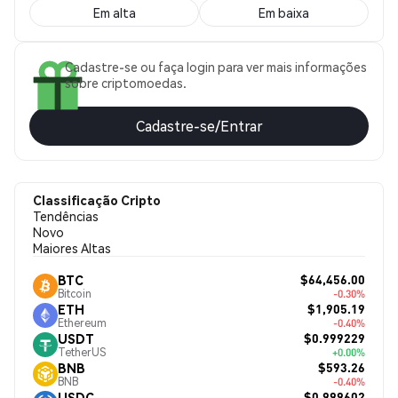
Em alta
Em baixa
Cadastre-se ou faça login para ver mais informações
sobre criptomoedas.
Cadastre-se/Entrar
Classificação Cripto
Tendências
Novo
Maiores Altas
$64,456.00
BTC
Bitcoin
-0.30%
$1,905.19
ETH
Ethereum
-0.40%
$0.999229
USDT
TetherUS
+0.00%
$593.26
BNB
BNB
-0.40%
$0.999602
USDC