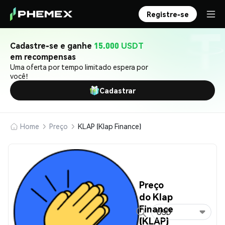
Registre-se
Cadastre-se e ganhe
15.000 USDT
em recompensas
Uma oferta por tempo limitado espera por
você!
Cadastrar
Home
Preço
KLAP (Klap Finance)
Preço
do Klap
Finance
USD
(KLAP)