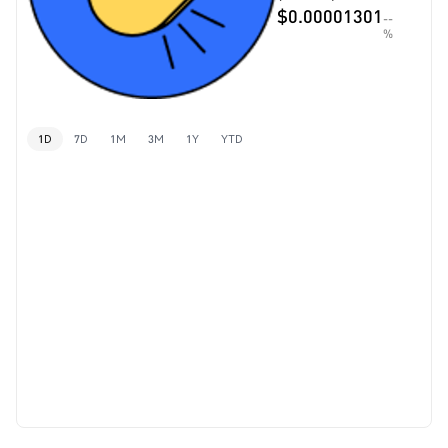
$0.00001301
--
%
1D
7D
1M
3M
1Y
YTD