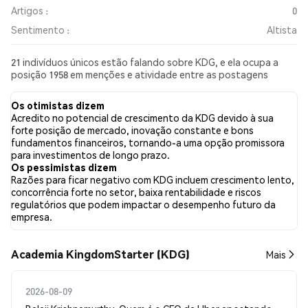
Artigos :
0
Sentimento :
Altista
21 indivíduos únicos estão falando sobre KDG, e ela ocupa a
posição 1958 em menções e atividade entre as postagens
coletadas. Nas últimas 24 horas, o sentimento em relação a KDG
em todas as redes sociais foi Altista. Por fim, foram publicados
Os otimistas dizem
0 artigos de notícias sobre KDG. No Twitter, 33.33% dos tweets
Acredito no potencial de crescimento da KDG devido à sua
apresentaram um sentimento otimista em comparação com
forte posição de mercado, inovação constante e bons
33.33% dos tweets com sentimento pessimista sobre KDG.
fundamentos financeiros, tornando-a uma opção promissora
33.33% dos tweets foram neutros em relação a KDG. Esses
para investimentos de longo prazo.
sentimentos são baseados em 1 tweets.
Os pessimistas dizem
Razões para ficar negativo com KDG incluem crescimento lento,
concorrência forte no setor, baixa rentabilidade e riscos
regulatórios que podem impactar o desempenho futuro da
empresa.
Academia KingdomStarter (KDG)
Mais
2026-08-09