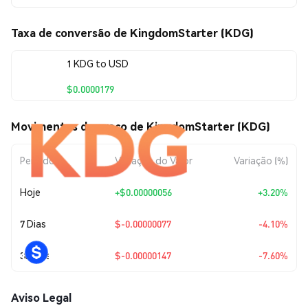
Taxa de conversão de KingdomStarter (KDG)
1 KDG to USD
$0.0000179
Movimentos de preço de KingdomStarter (KDG)
Período
Variação do Valor
Variação (%)
Hoje
+
$0.00000056
+3.20%
7 Dias
$-0.00000077
-4.10%
30 Dias
$-0.00000147
-7.60%
Aviso Legal