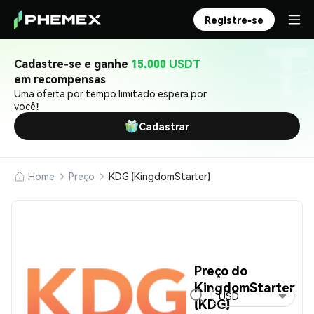
Registre-se
Cadastre-se e ganhe
15.000 USDT
em recompensas
Uma oferta por tempo limitado espera por
você!
Cadastrar
Home
Preço
KDG (KingdomStarter)
Preço do
KingdomStarter
USD
(KDG)