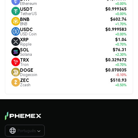
Ethereum
+0.00%
$0.999345
USDT
TetherUS
+0.00%
$602.74
BNB
BNB
+1.70%
$0.999583
USDC
USD Coin
+0.00%
$1.04
XRP
Ripple
+0.70%
$76.31
SOL
Solana
+2.30%
$0.329672
TRX
Tron
+0.70%
$0.070035
DOGE
Dogecoin
-0.10%
$510.93
ZEC
Zcash
+0.50%
Português
