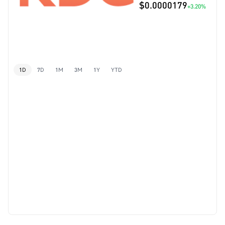
$0.0000179
+3.20%
1D
7D
1M
3M
1Y
YTD