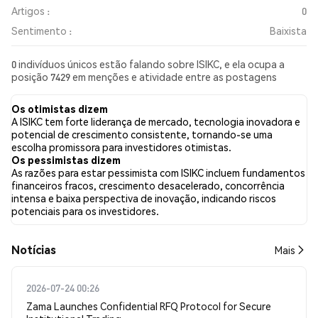
Artigos :
0
Sentimento :
Baixista
0 indivíduos únicos estão falando sobre ISIKC, e ela ocupa a
posição 7429 em menções e atividade entre as postagens
coletadas. Nas últimas 24 horas, o sentimento em relação a
ISIKC em todas as redes sociais foi Baixista. Por fim, foram
Os otimistas dizem
publicados 0 artigos de notícias sobre ISIKC. No Twitter, NaN%
A ISIKC tem forte liderança de mercado, tecnologia inovadora e
dos tweets apresentaram um sentimento otimista em
potencial de crescimento consistente, tornando-se uma
comparação com NaN% dos tweets com sentimento pessimista
escolha promissora para investidores otimistas.
sobre ISIKC. NaN% dos tweets foram neutros em relação a
Os pessimistas dizem
ISIKC. Esses sentimentos são baseados em 0 tweets.
As razões para estar pessimista com ISIKC incluem fundamentos
financeiros fracos, crescimento desacelerado, concorrência
intensa e baixa perspectiva de inovação, indicando riscos
potenciais para os investidores.
​​Notícias​​
Mais
2026-07-24 00:26
Zama Launches Confidential RFQ Protocol for Secure