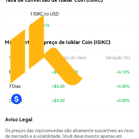
1 ISIKC to USD
$0.230615
Movimentos de preço de Isiklar Coin (ISIKC)
Período
Variação do Valor
Variação (%)
Hoje
+
$0.00023038
+0.10%
7 Dias
+
$0.00
+0.00%
30 Dias
+
$0.00
+0.00%
Aviso Legal
Os preços das criptomoedas são altamente suscetíveis ao risco
de mercado e à volatilidade. Você deve investir apenas em