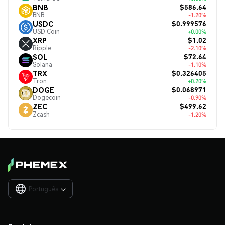
$586.64
BNB
BNB
-1.20%
$0.999576
USDC
USD Coin
+0.00%
$1.02
XRP
Ripple
-2.10%
$72.64
SOL
Solana
-1.10%
$0.326405
TRX
Tron
+0.20%
$0.068971
DOGE
Dogecoin
-0.90%
$499.62
ZEC
Zcash
-1.20%
Português
