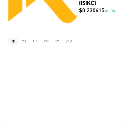
(ISIKC)
$0.230615
+0.10%
1D
7D
1M
3M
1Y
YTD