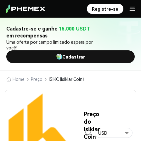
Registre-se
Cadastre-se e ganhe
15.000 USDT
em recompensas
Uma oferta por tempo limitado espera por
você!
Cadastrar
Home
Preço
ISIKC (Isiklar Coin)
Preço
do
Isiklar
USD
Coin