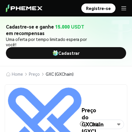
Registre-se
Cadastre-se e ganhe
15.000 USDT
em recompensas
Uma oferta por tempo limitado espera por
você!
Cadastrar
Home
Preço
GXC (GXChain)
Preço
do
GXChain
USD
(GXC)