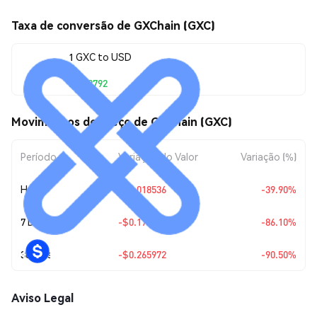
Taxa de conversão de GXChain (GXC)
1 GXC to USD
$0.02792
Movimentos de preço de GXChain (GXC)
Período
Variação do Valor
Variação (%)
Hoje
-$0.018536
-39.90%
7 Dias
-$0.172942
-86.10%
30 Dias
-$0.265972
-90.50%
Aviso Legal