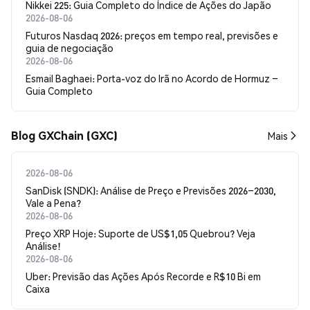
Nikkei 225: Guia Completo do Índice de Ações do Japão
2026-08-06
Futuros Nasdaq 2026: preços em tempo real, previsões e
guia de negociação
2026-08-06
Esmail Baghaei: Porta-voz do Irã no Acordo de Hormuz –
Guia Completo
Blog GXChain (GXC)
Mais
2026-08-06
SanDisk (SNDK): Análise de Preço e Previsões 2026–2030,
Vale a Pena?
2026-08-06
Preço XRP Hoje: Suporte de US$1,05 Quebrou? Veja
Análise!
2026-08-06
Uber: Previsão das Ações Após Recorde e R$10 Bi em
Caixa