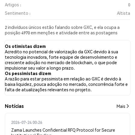
Artigos :
0
Sentimento :
Altista
2 indivíduos únicos estão falando sobre GXC, e ela ocupa a
posição 4970 em menções e atividade entre as postagens
coletadas. Nas últimas 24 horas, o sentimento em relação a GXC
em todas as redes sociais foi Altista. Por fim, foram publicados
Os otimistas dizem
0 artigos de notícias sobre GXC. No Twitter, 100.00% dos
Acredito no potencial de valorização da GXC devido à sua
tweets apresentaram um sentimento otimista em comparação
tecnologia inovadora, forte equipe de desenvolvimento e
com 0.00% dos tweets com sentimento pessimista sobre GXC.
crescente adoção no mercado de blockchain, o que pode
0.00% dos tweets foram neutros em relação a GXC. Esses
impulsionar seu valor a longo prazo.
sentimentos são baseados em 1 tweets.
Os pessimistas dizem
A razão para estar pessimista em relação ao GXC é devido à
baixa liquidez, pouca adoção no mercado, concorrência forte e
falta de atualizações relevantes no projeto.
​​Notícias​​
Mais
2026-07-24 00:26
Zama Launches Confidential RFQ Protocol for Secure