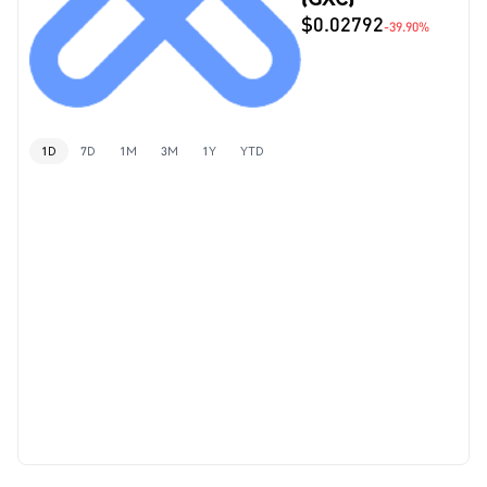
$0.02792
-39.90%
1D
7D
1M
3M
1Y
YTD