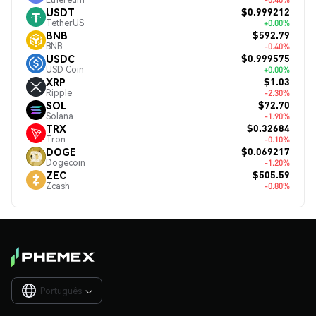
$0.999212
USDT
TetherUS
+0.00%
$592.79
BNB
BNB
-0.40%
$0.999575
USDC
USD Coin
+0.00%
$1.03
XRP
Ripple
-2.30%
$72.70
SOL
Solana
-1.90%
$0.32684
TRX
Tron
-0.10%
$0.069217
DOGE
Dogecoin
-1.20%
$505.59
ZEC
Zcash
-0.80%
Português
