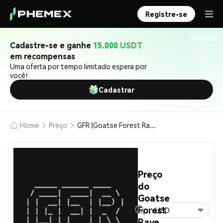
Registre-se
Cadastre-se e ganhe
15.000 USDT
em recompensas
Uma oferta por tempo limitado espera por
você!
Cadastrar
Home
Preço
GFR (Goatse Forest Rave)
Preço
do
Goatse
Forest
USD
Rave