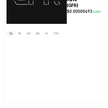
(GFR)
$0.00000493
+0.00%
1D
7D
1M
3M
1Y
YTD