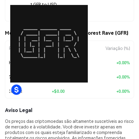
1 GFR to USD
$0.00000493
Movimentos de preço de Goatse Forest Rave (GFR)
Período
Variação do Valor
Variação (%)
Hoje
+
$0.00
+0.00%
7 Dias
+
$0.00
+0.00%
30 Dias
+
$0.00
+0.00%
Aviso Legal
Os preços das criptomoedas são altamente suscetíveis ao risco
de mercado e à volatilidade. Você deve investir apenas em
produtos com os quais esteja familiarizado e compreenda
totalmente os riscos envolvidos. As informações fornecidas