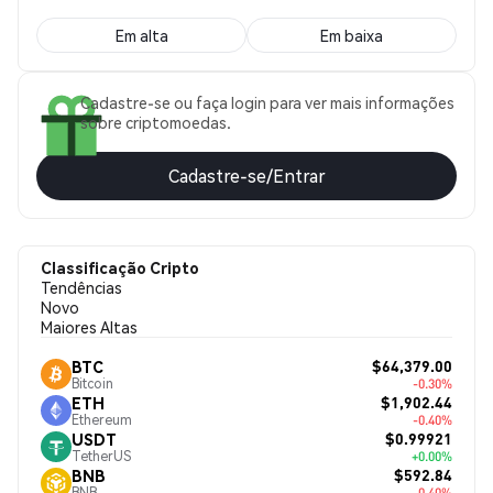
Em alta
Em baixa
Cadastre-se ou faça login para ver mais informações
sobre criptomoedas.
Cadastre-se/Entrar
Classificação Cripto
Tendências
Novo
Maiores Altas
$64,379.00
BTC
Bitcoin
-0.30%
$1,902.44
ETH
Ethereum
-0.40%
$0.99921
USDT
TetherUS
+0.00%
$592.84
BNB
BNB
-0.40%