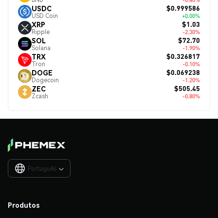
$0.999586
USDC
USD Coin
+0.00%
$1.03
XRP
Ripple
-2.30%
$72.70
SOL
Solana
-1.90%
$0.326817
TRX
Tron
-0.10%
$0.069238
DOGE
Dogecoin
-1.20%
$505.45
ZEC
Zcash
-0.80%
Português

Produtos