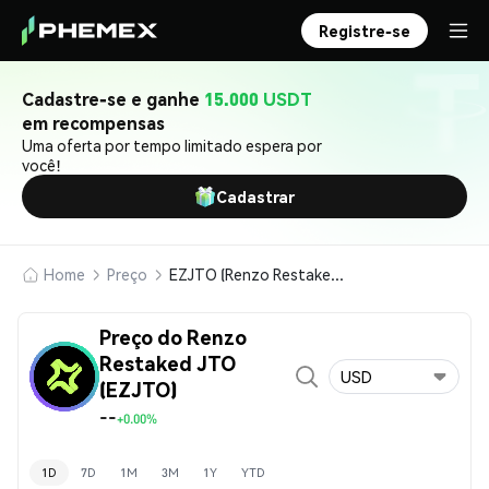
Registre-se
Cadastre-se e ganhe
15.000 USDT
em recompensas
Uma oferta por tempo limitado espera por
você!
Cadastrar
Home
Preço
EZJTO (Renzo Restaked JTO)
Preço do Renzo
Restaked JTO
USD
(EZJTO)
--
+0.00%
1D
7D
1M
3M
1Y
YTD