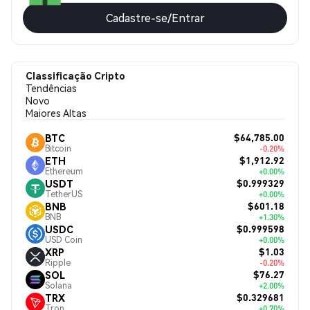
Cadastre-se/Entrar
Classificação Cripto
Tendências
Novo
Maiores Altas
$64,785.00
BTC
Bitcoin
-0.20%
$1,912.92
ETH
Ethereum
+0.00%
$0.999329
USDT
TetherUS
+0.00%
$601.18
BNB
BNB
+1.30%
$0.999598
USDC
USD Coin
+0.00%
$1.03
XRP
Ripple
-0.20%
$76.27
SOL
Solana
+2.00%
$0.329681
TRX
Tron
+0.70%