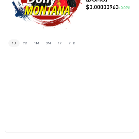
$0.00000963
+0.00%
1D
7D
1M
3M
1Y
YTD