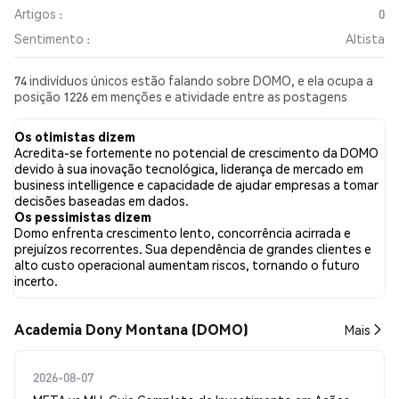
Artigos :
0
Sentimento :
Altista
74 indivíduos únicos estão falando sobre DOMO, e ela ocupa a
posição 1226 em menções e atividade entre as postagens
coletadas. Nas últimas 24 horas, o sentimento em relação a
DOMO em todas as redes sociais foi Altista. Por fim, foram
Os otimistas dizem
publicados 0 artigos de notícias sobre DOMO. No Twitter,
Acredita-se fortemente no potencial de crescimento da DOMO
28.95% dos tweets apresentaram um sentimento otimista em
devido à sua inovação tecnológica, liderança de mercado em
comparação com 13.16% dos tweets com sentimento
business intelligence e capacidade de ajudar empresas a tomar
pessimista sobre DOMO. 57.89% dos tweets foram neutros em
decisões baseadas em dados.
relação a DOMO. Esses sentimentos são baseados em 342
Os pessimistas dizem
tweets.
Domo enfrenta crescimento lento, concorrência acirrada e
prejuízos recorrentes. Sua dependência de grandes clientes e
alto custo operacional aumentam riscos, tornando o futuro
incerto.
Academia Dony Montana (DOMO)
Mais
2026-08-07