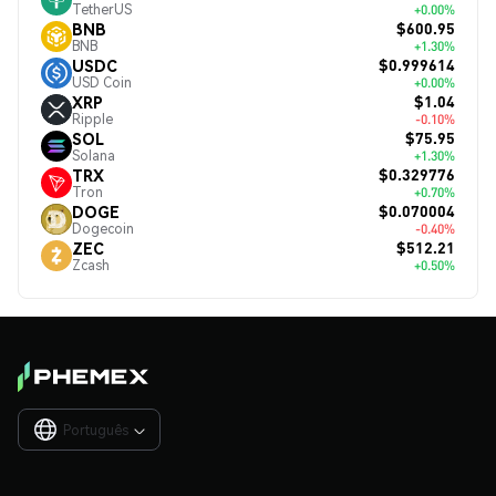
TetherUS
+0.00%
$600.95
BNB
BNB
+1.30%
$0.999614
USDC
USD Coin
+0.00%
$1.04
XRP
Ripple
-0.10%
$75.95
SOL
Solana
+1.30%
$0.329776
TRX
Tron
+0.70%
$0.070004
DOGE
Dogecoin
-0.40%
$512.21
ZEC
Zcash
+0.50%
Português
