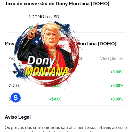
Taxa de conversão de Dony Montana (DOMO)
1 DOMO to USD
$0.00000963
Movimentos de preço de Dony Montana (DOMO)
Período
Variação do Valor
Variação (%)
Hoje
+
$0.00
+0.00%
7 Dias
+
$0.00
+0.00%
30 Dias
+
$0.00
+0.00%
Aviso Legal
Os preços das criptomoedas são altamente suscetíveis ao risco