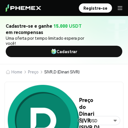
Registre-se
Cadastre-se e ganhe
15.000 USDT
em recompensas
Uma oferta por tempo limitado espera por
você!
Cadastrar
Home
Preço
SIVR.D (Dinari SIVR)
Preço
do
Dinari
SIVR
USD
(SIVR.D)