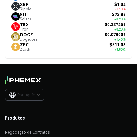
$1.04
XRP
Ripple
-1.10%
$73.86
SOL
Solana
+0.70%
$0.327456
TRX
Tron
+0.20%
$0.070009
DOGE
Dogecoin
+1.40%
$511.08
ZEC
Zcash
+3.50%
Português

Produtos
Negociação de Contratos