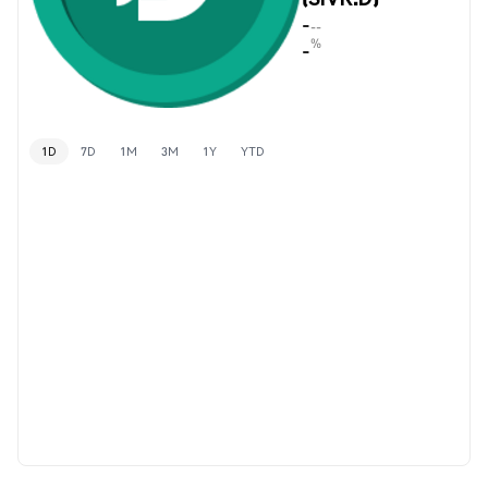
-
--
%
-
1D
7D
1M
3M
1Y
YTD