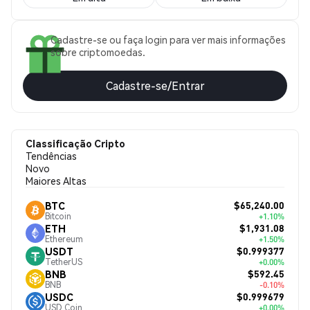
Cadastre-se ou faça login para ver mais informações
sobre criptomoedas.
Cadastre-se/Entrar
Classificação Cripto
Tendências
Novo
Maiores Altas
$65,240.00
BTC
Bitcoin
+1.10%
$1,931.08
ETH
Ethereum
+1.50%
$0.999377
USDT
TetherUS
+0.00%
$592.45
BNB
BNB
-0.10%
$0.999679
USDC
USD Coin
+0.00%