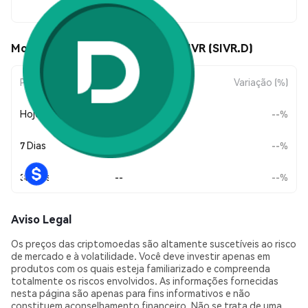
--
Movimentos de preço de Dinari SIVR (SIVR.D)
Período
Variação do Valor
Variação (%)
Hoje
--
--%
7 Dias
--
--%
30 Dias
--
--%
Aviso Legal
Os preços das criptomoedas são altamente suscetíveis ao risco
de mercado e à volatilidade. Você deve investir apenas em
produtos com os quais esteja familiarizado e compreenda
totalmente os riscos envolvidos. As informações fornecidas
nesta página são apenas para fins informativos e não
constituem aconselhamento financeiro. Não se trata de uma