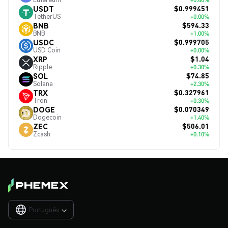
$0.999451
USDT
TetherUS
+0.00%
$594.33
BNB
BNB
+1.00%
$0.999705
USDC
USD Coin
+0.00%
$1.04
XRP
Ripple
+0.30%
$74.85
SOL
Solana
+2.30%
$0.327961
TRX
Tron
+0.30%
$0.070349
DOGE
Dogecoin
+1.40%
$506.01
ZEC
Zcash
+0.10%
Português
