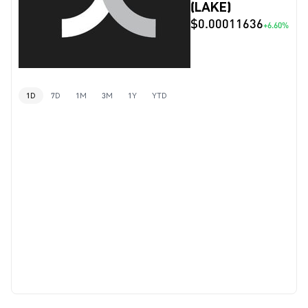
(LAKE)
$0.00011636
+6.60%
1D
7D
1M
3M
1Y
YTD