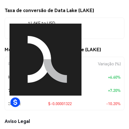
Taxa de conversão de Data Lake (LAKE)
1 LAKE to USD
$0.00011636
Movimentos de preço de Data Lake (LAKE)
Período
Variação do Valor
Variação (%)
Hoje
+
$0.0000072
+6.60%
7 Dias
+
$0.00000782
+7.20%
30 Dias
$-0.00001322
-10.20%
Aviso Legal