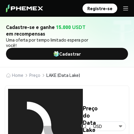
Registre-se
Cadastre-se e ganhe
15.000 USDT
em recompensas
Uma oferta por tempo limitado espera por
você!
Cadastrar
Home
Preço
LAKE (Data Lake)
Preço
do
Data
USD
Lake