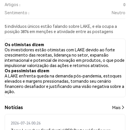
Artigos :
0
Sentimento :
Neutro
5 indivíduos únicos estão falando sobre LAKE, e ela ocupa a
posição 3876 em menções e atividade entre as postagens
coletadas. Nas últimas 24 horas, o sentimento em relação a
LAKE em todas as redes sociais foi Neutro. Por fim, foram
Os otimistas dizem
publicados 0 artigos de notícias sobre LAKE. No Twitter, 0.00%
Os investidores estão otimistas com LAKE devido ao forte
dos tweets apresentaram um sentimento otimista em
crescimento das receitas, liderança no setor, expansão
comparação com 50.00% dos tweets com sentimento
internacional e potencial de inovação em produtos, o que pode
pessimista sobre LAKE. 50.00% dos tweets foram neutros em
impulsionar valorização das ações e retornos atrativos.
relação a LAKE. Esses sentimentos são baseados em 4 tweets.
Os pessimistas dizem
A LAKE enfrenta queda na demanda pós-pandemia, estoques
elevados e margens pressionadas, tornando seu cenário
financeiro desafiador e justificando uma visão negativa sobre a
ação.
​​Notícias​​
Mais
2026-07-24 00:26