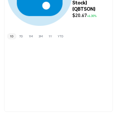
Stock)
(QBTSON)
$20.67
+6.30%
1D
7D
1M
3M
1Y
YTD