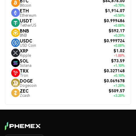
$64,876.00
BTC
Bitcoin
+0.70%
$1,914.07
ETH
Ethereum
+0.50%
$0.999486
USDT
TetherUS
+0.00%
$592.17
BNB
BNB
+0.20%
$0.999724
USDC
USD Coin
+0.00%
$1.02
XRP
Ripple
-1.00%
$73.59
SOL
Solana
+1.10%
$0.327148
TRX
Tron
+0.10%
$0.069678
DOGE
Dogecoin
+1.20%
$509.57
ZEC
Zcash
+3.20%