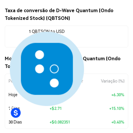
Taxa de conversão de D-Wave Quantum (Ondo
Tokenized Stock) (QBTSON)
1 QBTSON to USD
$20.67
Movimentos de preço de D-Wave Quantum (Ondo
Tokenized Stock) (QBTSON)
Período
Variação do Valor
Variação (%)
Hoje
+
$1.23
+6.30%
7 Dias
+
$2.71
+15.10%
30 Dias
+
$0.082351
+0.40%