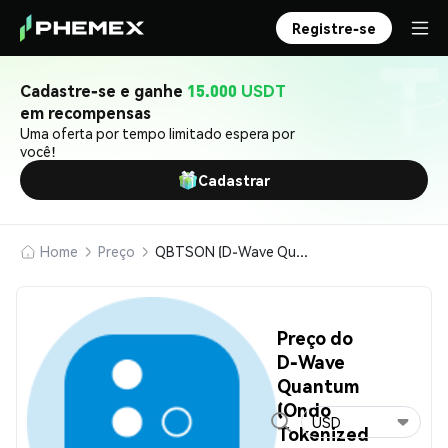
Registre-se
Cadastre-se e ganhe
15.000 USDT
em recompensas
Uma oferta por tempo limitado espera por
você!
Cadastrar
Home
Preço
QBTSON (D-Wave Quantum (Ondo Tokenized Stock))
Preço do
D-Wave
Quantum
(Ondo
USD
Tokenized