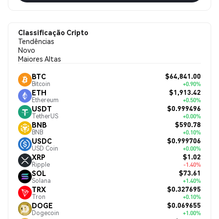
Classificação Cripto
Tendências
Novo
Maiores Altas
$64,841.00
BTC
Bitcoin
+0.90%
$1,913.42
ETH
Ethereum
+0.50%
$0.999496
USDT
TetherUS
+0.00%
$590.78
BNB
BNB
+0.10%
$0.999706
USDC
USD Coin
+0.00%
$1.02
XRP
Ripple
-1.40%
$73.61
SOL
Solana
+1.40%
$0.327695
TRX
Tron
+0.10%
$0.069655
DOGE
Dogecoin
+1.00%