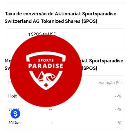
Taxa de conversão de Aktionariat Sportsparadise
Switzerland AG Tokenized Shares (SPOS)
1 SPOS to USD
--
Movimentos de preço de Aktionariat Sportsparadise
Switzerland AG Tokenized Shares (SPOS)
Período
Variação do Valor
Variação (%)
Hoje
--
--%
7 Dias
--
--%
30 Dias
--
--%