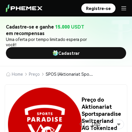
Registre-se
Cadastre-se e ganhe
15.000 USDT
em recompensas
Uma oferta por tempo limitado espera por
você!
Cadastrar
Home
Preço
SPOS (Aktionariat Sportsparadise Switzerland AG Tokenized Shares)
Preço do
Aktionariat
Sportsparadise
Switzerland
USD
AG Tokenized