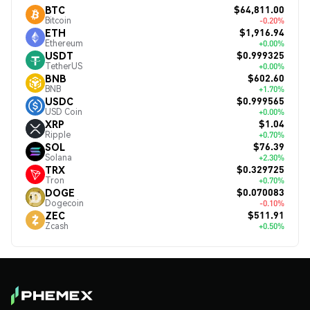
$64,811.00
BTC
Bitcoin
-0.20%
$1,916.94
ETH
Ethereum
+0.00%
$0.999325
USDT
TetherUS
+0.00%
$602.60
BNB
BNB
+1.70%
$0.999565
USDC
USD Coin
+0.00%
$1.04
XRP
Ripple
+0.70%
$76.39
SOL
Solana
+2.30%
$0.329725
TRX
Tron
+0.70%
$0.070083
DOGE
Dogecoin
-0.10%
$511.91
ZEC
Zcash
+0.50%