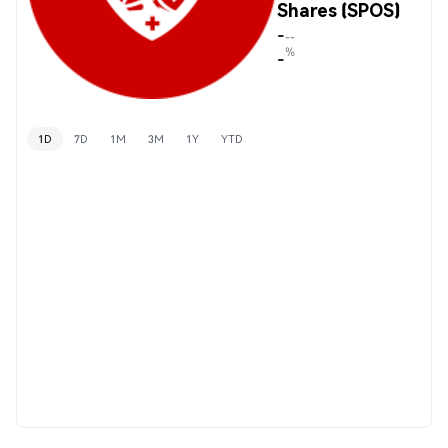
Shares (SPOS)
-
--
%
-
1D
7D
1M
3M
1Y
YTD