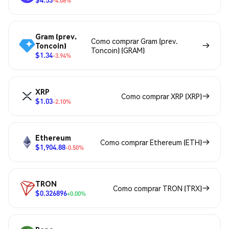
-4.08%
Gram (prev.
Como comprar Gram (prev.
Toncoin)
Toncoin) (GRAM)
$1.34
-3.94%
XRP
Como comprar XRP (XRP)
$1.03
-2.10%
Ethereum
Como comprar Ethereum (ETH)
$1,904.88
-0.50%
TRON
Como comprar TRON (TRX)
$0.326896
+0.00%