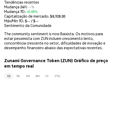
Tendências recentes
Mudança 24H:
--%
Mudança 7D:
+0.00%
Capitalização de mercado:
$8,928.00
Máx/Mín 7D: $
--
/ $
--
Sentimento da Comunidade
The community sentiment is now Baixista. Os motivos para
estar pessimista com ZUN incluem crescimento lento,
concorrência crescente no setor, dificuldades de inovação e
desempenho financeiro abaixo das expectativas recentes.
Zunami Governance Token (ZUN) Gráfico de preço
em tempo real
1D
7D
1M
3M
1Y
YTD