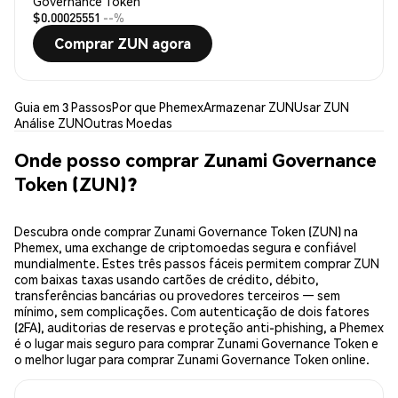
Governance Token
$0.00025551
--%
Comprar ZUN agora
Guia em 3 Passos
Por que Phemex
Armazenar ZUN
Usar ZUN
Análise ZUN
Outras Moedas
Onde posso comprar Zunami Governance
Token (ZUN)?
Descubra onde comprar Zunami Governance Token (ZUN) na
Phemex, uma exchange de criptomoedas segura e confiável
mundialmente. Estes três passos fáceis permitem comprar ZUN
com baixas taxas usando cartões de crédito, débito,
transferências bancárias ou provedores terceiros — sem
mínimo, sem complicações. Com autenticação de dois fatores
(2FA), auditorias de reservas e proteção anti-phishing, a Phemex
é o lugar mais seguro para comprar Zunami Governance Token e
o melhor lugar para comprar Zunami Governance Token online.