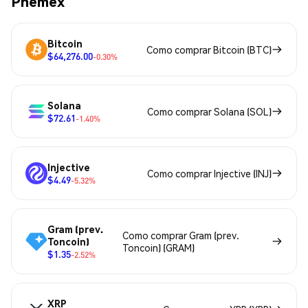
Phemex
Bitcoin
Como comprar Bitcoin (BTC)
$64,276.00
-0.30%
Solana
Como comprar Solana (SOL)
$72.61
-1.40%
Injective
Como comprar Injective (INJ)
$4.49
-5.32%
Gram (prev.
Como comprar Gram (prev.
Toncoin)
Toncoin) (GRAM)
$1.35
-2.52%
XRP