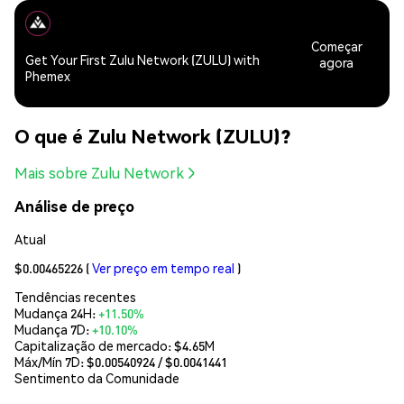
Começar
Get Your First Zulu Network (ZULU) with
agora
Phemex
O que é Zulu Network (ZULU)?
Mais sobre Zulu Network
Análise de preço
Atual
$0.00465226
(
Ver preço em tempo real
)
Tendências recentes
Mudança 24H:
+11.50%
Mudança 7D:
+10.10%
Capitalização de mercado:
$4.65M
Máx/Mín 7D: $
0.00540924
/ $
0.0041441
Sentimento da Comunidade