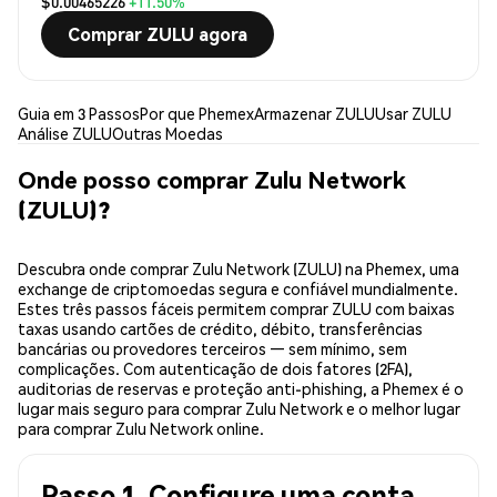
$0.00465226
+11.50%
Comprar ZULU agora
Guia em 3 Passos
Por que Phemex
Armazenar ZULU
Usar ZULU
Análise ZULU
Outras Moedas
Onde posso comprar Zulu Network
(ZULU)?
Descubra onde comprar Zulu Network (ZULU) na Phemex, uma
exchange de criptomoedas segura e confiável mundialmente.
Estes três passos fáceis permitem comprar ZULU com baixas
taxas usando cartões de crédito, débito, transferências
bancárias ou provedores terceiros — sem mínimo, sem
complicações. Com autenticação de dois fatores (2FA),
auditorias de reservas e proteção anti-phishing, a Phemex é o
lugar mais seguro para comprar Zulu Network e o melhor lugar
para comprar Zulu Network online.
Passo 1. Configure uma conta