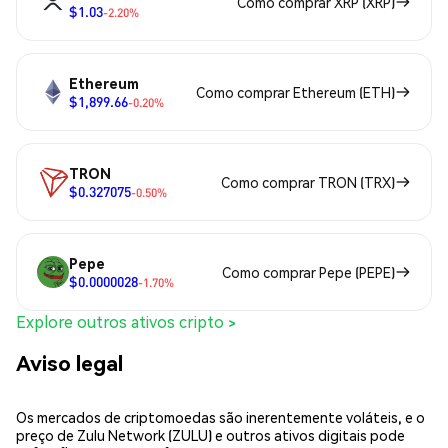
Como comprar XRP (XRP)
$1.03
-2.20%
Ethereum
Como comprar Ethereum (ETH)
$1,899.66
-0.20%
TRON
Como comprar TRON (TRX)
$0.327075
-0.50%
Pepe
Como comprar Pepe (PEPE)
$0.0000028
-1.70%
Explore outros ativos cripto >
Aviso legal
Os mercados de criptomoedas são inerentemente voláteis, e o
preço de Zulu Network (ZULU) e outros ativos digitais pode