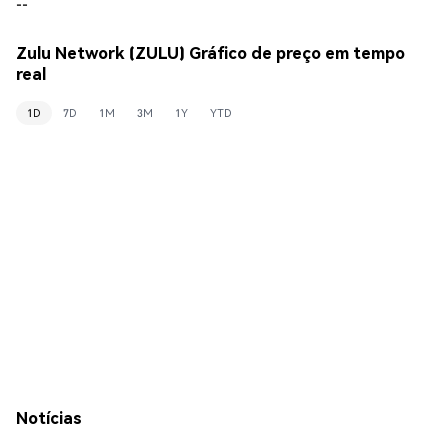
--
Zulu Network (ZULU) Gráfico de preço em tempo
real
1D
7D
1M
3M
1Y
YTD
Notícias