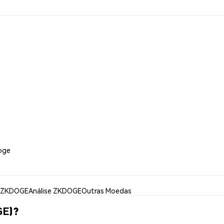
oge
 ZKDOGE
Análise ZKDOGE
Outras Moedas
GE)?