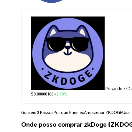
Preço de zkD
$0.00000186
+2.10%
Guia em 3 Passos
Por que Phemex
Armazenar ZKDOGE
Usar
Onde posso comprar zkDoge (ZKDO