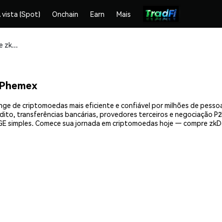
 vista (Spot)
Onchain
Earn
Mais
Compre e armazene zkDoge (ZKDOGE) com segurança
 Phemex
e de criptomoedas mais eficiente e confiável por milhões de pesso
ito, transferências bancárias, provedores terceiros e negociação P2P
 simples. Comece sua jornada em criptomoedas hoje — compre zkDo