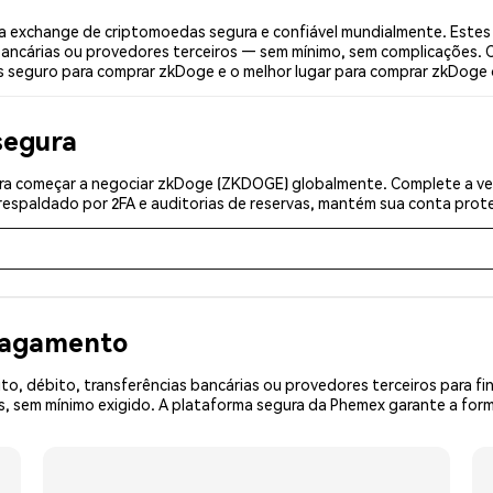
exchange de criptomoedas segura e confiável mundialmente. Estes
bancárias ou provedores terceiros — sem mínimo, sem complicações. C
is seguro para comprar zkDoge e o melhor lugar para comprar zkDoge 
segura
ra começar a negociar zkDoge (ZKDOGE) globalmente. Complete a ver
espaldado por 2FA e auditorias de reservas, mantém sua conta prote
 pagamento
o, débito, transferências bancárias ou provedores terceiros para f
 sem mínimo exigido. A plataforma segura da Phemex garante a form