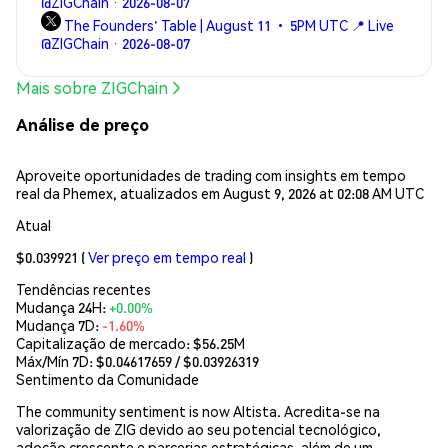
@ZIGChain · 2026-08-07
The Founders' Table | August 11 • 5PM UTC 📍 Live
@ZIGChain · 2026-08-07
Mais sobre ZIGChain
Análise de preço
Aproveite oportunidades de trading com insights em tempo
real da Phemex, atualizados em August 9, 2026 at 02:08 AM UTC
Atual
$0.039921
(
Ver preço em tempo real
)
Tendências recentes
Mudança 24H:
+0.00%
Mudança 7D:
-1.60%
Capitalização de mercado:
$56.25M
Máx/Mín 7D: $
0.04617659
/ $
0.03926319
Sentimento da Comunidade
The community sentiment is now Altista. Acredita-se na
valorização de ZIG devido ao seu potencial tecnológico,
adoção crescente e parcerias estratégicas, além de um