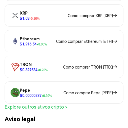
XRP
Como comprar XRP (XRP)
$1.03
-0.20%
Ethereum
Como comprar Ethereum (ETH)
$1,916.54
+0.00%
TRON
Como comprar TRON (TRX)
$0.329534
+0.70%
Pepe
Como comprar Pepe (PEPE)
$0.00000287
+0.30%
Explore outros ativos cripto >
Aviso legal