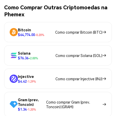
Como Comprar Outras Criptomoedas na
Phemex
Bitcoin
Como comprar Bitcoin (BTC)
$64,774.00
-0.20%
Solana
Como comprar Solana (SOL)
$76.36
+2.00%
Injective
Como comprar Injective (INJ)
$4.42
-1.29%
Gram (prev.
Como comprar Gram (prev.
Toncoin)
Toncoin) (GRAM)
$1.34
-1.20%