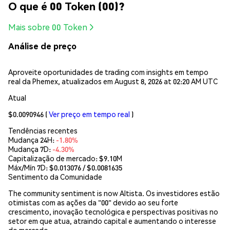
O que é 00 Token (00)?
Mais sobre 00 Token
Análise de preço
Aproveite oportunidades de trading com insights em tempo
real da Phemex, atualizados em August 8, 2026 at 02:20 AM UTC
Atual
$0.0090946
(
Ver preço em tempo real
)
Tendências recentes
Mudança 24H:
-1.80%
Mudança 7D:
-4.30%
Capitalização de mercado:
$9.10M
Máx/Mín 7D: $
0.013076
/ $
0.0081635
Sentimento da Comunidade
The community sentiment is now Altista. Os investidores estão
otimistas com as ações da "00" devido ao seu forte
crescimento, inovação tecnológica e perspectivas positivas no
setor em que atua, atraindo capital e aumentando o interesse
do mercado.