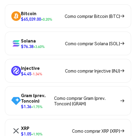
Bitcoin
Como comprar Bitcoin (BTC)
$65,039.00
+0.20%
Solana
Como comprar Solana (SOL)
$76.38
+3.60%
Injective
Como comprar Injective (INJ)
$4.45
-1.34%
Gram (prev.
Como comprar Gram (prev.
Toncoin)
Toncoin) (GRAM)
$1.36
+1.75%
XRP
Como comprar XRP (XRP)
$1.05
+1.90%