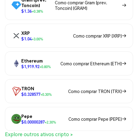
Como comprar Gram (prev.
Toncoin)
Toncoin) (GRAM)
$1.36
+0.38%
XRP
Como comprar XRP (XRP)
$1.04
+3.00%
Ethereum
Como comprar Ethereum (ETH)
$1,919.92
+0.80%
TRON
Como comprar TRON (TRX)
$0.328577
+0.30%
Pepe
Como comprar Pepe (PEPE)
$0.00000287
+2.30%
Explore outros ativos cripto >