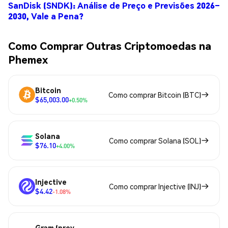
SanDisk (SNDK): Análise de Preço e Previsões 2026–
2030, Vale a Pena?
Como Comprar Outras Criptomoedas na
Phemex
Bitcoin
Como comprar Bitcoin (BTC)
$65,003.00
+0.50%
Solana
Como comprar Solana (SOL)
$76.10
+4.00%
Injective
Como comprar Injective (INJ)
$4.42
-1.08%
Gram (prev.