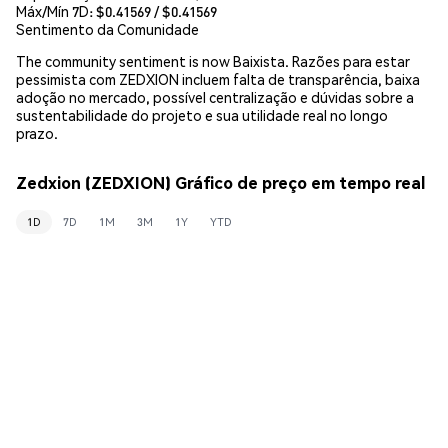
Máx/Mín 7D: $
0.41569
/ $
0.41569
Sentimento da Comunidade
The community sentiment is now Baixista. Razões para estar
pessimista com ZEDXION incluem falta de transparência, baixa
adoção no mercado, possível centralização e dúvidas sobre a
sustentabilidade do projeto e sua utilidade real no longo
prazo.
Zedxion (ZEDXION) Gráfico de preço em tempo real
1D
7D
1M
3M
1Y
YTD