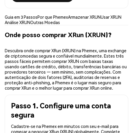
Guia em 3 Passos
Por que Phemex
Armazenar XRUN
Usar XRUN
Análise XRUN
Outras Moedas
Onde posso comprar XRun (XRUN)?
Descubra onde comprar XRun (XRUN) na Phemex, uma exchange
de criptomoedas segura e confiável mundialmente. Estes três
passos fáceis permitem comprar XRUN com baixas taxas
usando cartões de crédito, débito, transferências bancárias ou
provedores terceiros — sem mínimo, sem complicações. Com
autenticação de dois fatores (2FA), auditorias de reservas e
proteção anti-phishing, a Phemex é o lugar mais seguro para
comprar XRun e o melhor lugar para comprar XRun online.
Passo 1. Configure uma conta
segura
Cadastre-se na Phemex em minutos com seu e-mail para
começar a negociar XRun (XRUN) globalmente. Complete