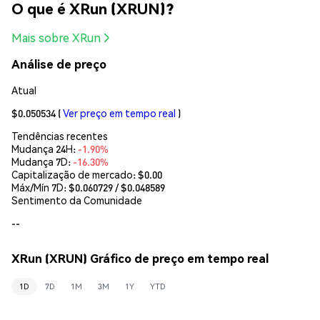
O que é XRun (XRUN)?
Mais sobre XRun
Análise de preço
Atual
$0.050534
(
Ver preço em tempo real
)
Tendências recentes
Mudança 24H:
-1.90%
Mudança 7D:
-16.30%
Capitalização de mercado:
$0.00
Máx/Mín 7D: $
0.060729
/ $
0.048589
Sentimento da Comunidade
--
XRun (XRUN) Gráfico de preço em tempo real
1D
7D
1M
3M
1Y
YTD