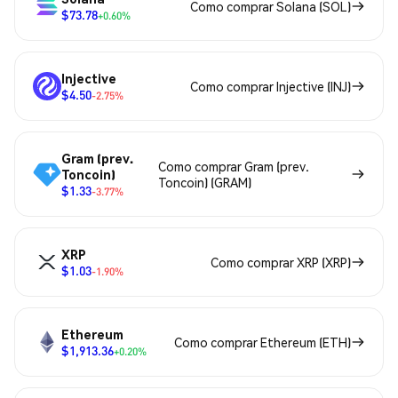
Como comprar Solana (SOL)
$73.78
+0.60%
Injective
Como comprar Injective (INJ)
$4.50
-2.75%
Gram (prev.
Como comprar Gram (prev.
Toncoin)
Toncoin) (GRAM)
$1.33
-3.77%
XRP
Como comprar XRP (XRP)
$1.03
-1.90%
Ethereum
Como comprar Ethereum (ETH)
$1,913.36
+0.20%