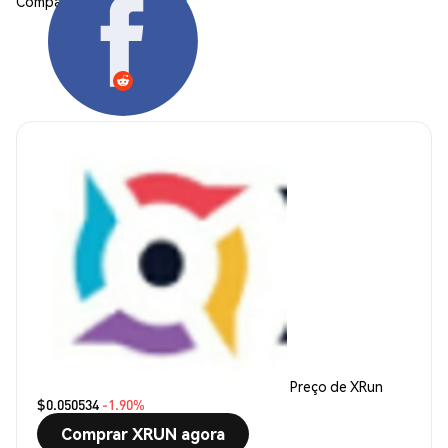
Compartilhar:
Preço de XRun
$0.050534
-1.90%
Comprar XRUN agora