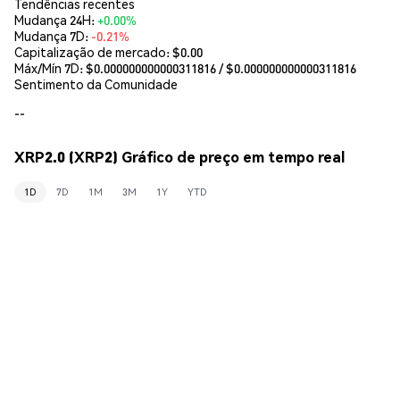
Tendências recentes
Mudança 24H:
+0.00%
Mudança 7D:
-0.21%
Capitalização de mercado:
$0.00
Máx/Mín 7D: $
0.000000000000311816
/ $
0.000000000000311816
Sentimento da Comunidade
--
XRP2.0 (XRP2) Gráfico de preço em tempo real
1D
7D
1M
3M
1Y
YTD