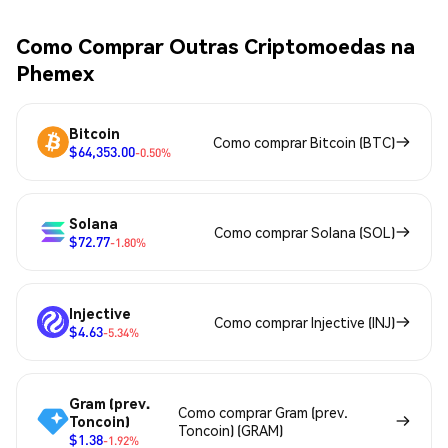
Como Comprar Outras Criptomoedas na
Phemex
Bitcoin
Como comprar Bitcoin (BTC)
$64,353.00
-0.50%
Solana
Como comprar Solana (SOL)
$72.77
-1.80%
Injective
Como comprar Injective (INJ)
$4.63
-5.34%
Gram (prev.
Como comprar Gram (prev.
Toncoin)
Toncoin) (GRAM)
$1.38
-1.92%