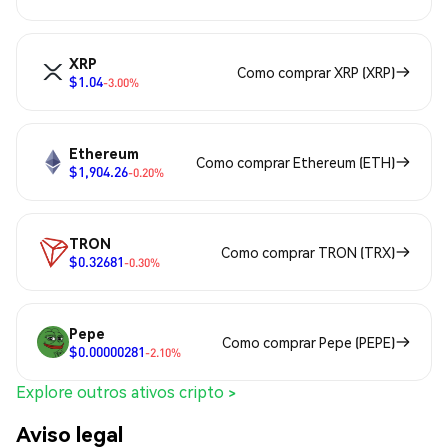
XRP
Como comprar XRP (XRP)
$1.04
-3.00%
Ethereum
Como comprar Ethereum (ETH)
$1,904.26
-0.20%
TRON
Como comprar TRON (TRX)
$0.32681
-0.30%
Pepe
Como comprar Pepe (PEPE)
$0.00000281
-2.10%
Explore outros ativos cripto >
Aviso legal