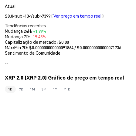
Atual
$0.0<sub>13</sub>7399
(
Ver preço em tempo real
)
Tendências recentes
Mudança 24H:
+1.99%
Mudança 7D:
-19.45%
Capitalização de mercado:
$0.00
Máx/Mín 7D: $
0.000000000000091864
/ $
0.000000000000071736
Sentimento da Comunidade
--
XRP 2.0 (XRP 2.0) Gráfico de preço em tempo real
1D
7D
1M
3M
1Y
YTD