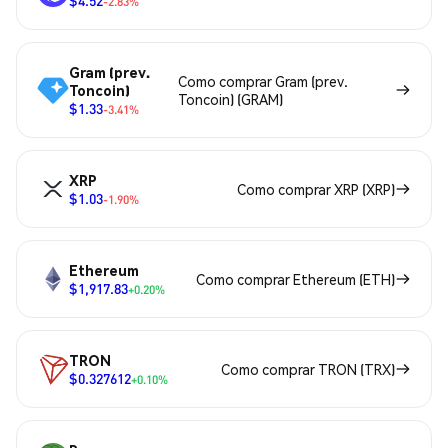
-2.83%
Gram (prev.
Como comprar Gram (prev.
Toncoin)
Toncoin) (GRAM)
$1.33
-3.41%
XRP
Como comprar XRP (XRP)
$1.03
-1.90%
Ethereum
Como comprar Ethereum (ETH)
$1,917.83
+0.20%
TRON
Como comprar TRON (TRX)
$0.327612
+0.10%