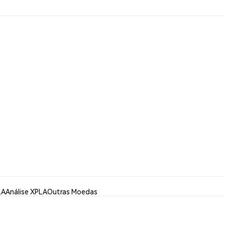
LA
Análise XPLA
Outras Moedas