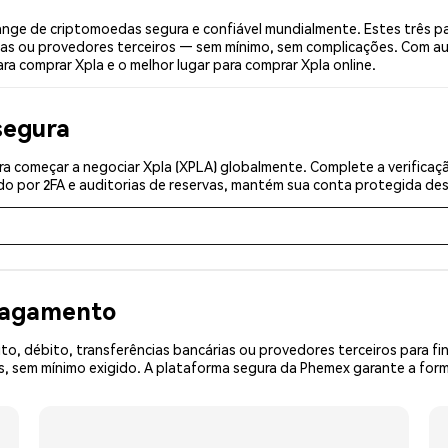
nge de criptomoedas segura e confiável mundialmente. Estes três p
ias ou provedores terceiros — sem mínimo, sem complicações. Com aut
ra comprar Xpla e o melhor lugar para comprar Xpla online.
segura
a começar a negociar Xpla (XPLA) globalmente. Complete a verificaç
o por 2FA e auditorias de reservas, mantém sua conta protegida desd
 pagamento
o, débito, transferências bancárias ou provedores terceiros para f
 sem mínimo exigido. A plataforma segura da Phemex garante a forma