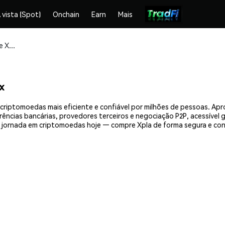
 vista (Spot)
Onchain
Earn
Mais
Compre e armazene Xpla (XPLA) com segurança
x
criptomoedas mais eficiente e confiável por milhões de pessoas. A
erências bancárias, provedores terceiros e negociação P2P, acessível
 jornada em criptomoedas hoje — compre Xpla de forma segura e con