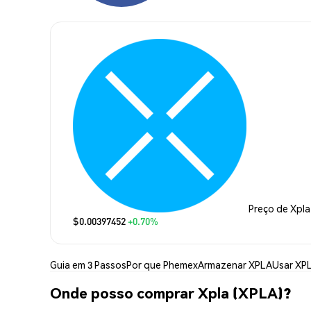
Preço de Xpla
$0.00397452
+0.70%
Guia em 3 Passos
Por que Phemex
Armazenar XPLA
Usar XP
Onde posso comprar Xpla (XPLA)?