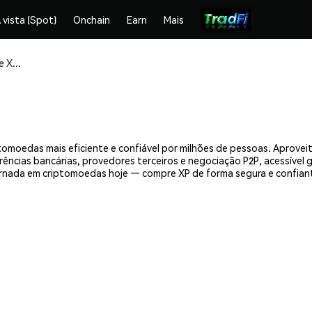
 vista (Spot)
Onchain
Earn
Mais
Compre e armazene XP (XP) com segurança
tomoedas mais eficiente e confiável por milhões de pessoas. Aprov
erências bancárias, provedores terceiros e negociação P2P, acessível
rnada em criptomoedas hoje — compre XP de forma segura e confian