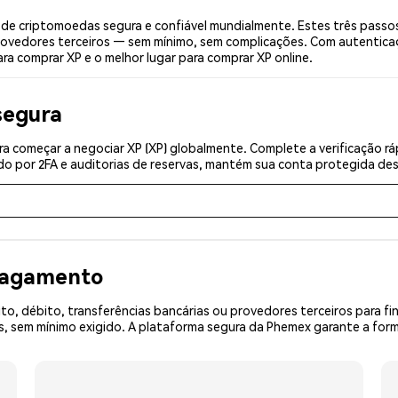
de criptomoedas segura e confiável mundialmente. Estes três passo
provedores terceiros — sem mínimo, sem complicações. Com autenticaçã
ra comprar XP e o melhor lugar para comprar XP online.
segura
a começar a negociar XP (XP) globalmente. Complete a verificação r
o por 2FA e auditorias de reservas, mantém sua conta protegida desd
 pagamento
o, débito, transferências bancárias ou provedores terceiros para f
sem mínimo exigido. A plataforma segura da Phemex garante a forma