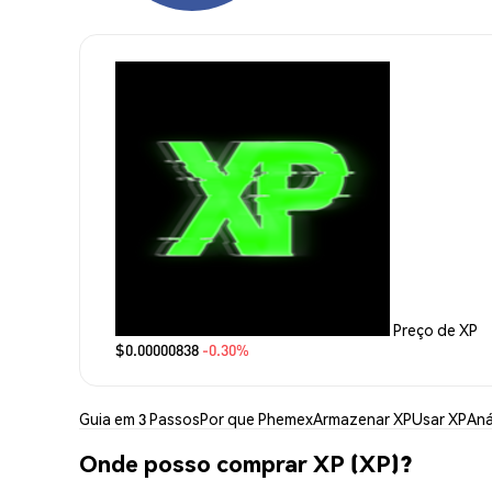
Preço de XP
$0.00000838
-0.30%
Guia em 3 Passos
Por que Phemex
Armazenar XP
Usar XP
Aná
Onde posso comprar XP (XP)?