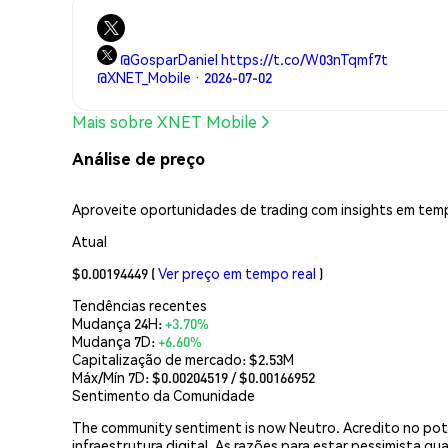
@GosparDaniel https://t.co/W03nTqmf7t
@XNET_Mobile · 2026-07-02
Mais sobre XNET Mobile
Análise de preço
Aproveite oportunidades de trading com insights em temp
Atual
$0.00194449
(
Ver preço em tempo real
)
Tendências recentes
Mudança 24H:
+3.70%
Mudança 7D:
+6.60%
Capitalização de mercado:
$2.53M
Máx/Mín 7D: $
0.00204519
/ $
0.00166952
Sentimento da Comunidade
The community sentiment is now Neutro. Acredito no pote
infraestrutura digital. As razões para estar pessimista q