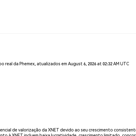
o real da Phemex, atualizados em August 6, 2026 at 02:32 AM UTC
ncial de valorização da XNET devido ao seu crescimento consistent
uanto à XNET incluem baixa lucratividade, crescimento limitado, conco