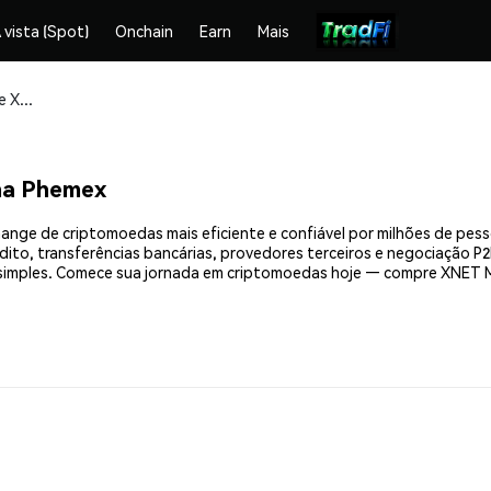
 vista (Spot)
Onchain
Earn
Mais
Compre e armazene XNET Mobile (XNET) com segurança
na Phemex
nge de criptomoedas mais eficiente e confiável por milhões de pes
ito, transferências bancárias, provedores terceiros e negociação P2P
imples. Comece sua jornada em criptomoedas hoje — compre XNET Mo