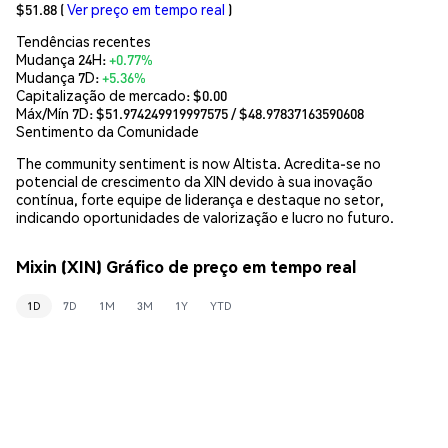
$51.88
(
Ver preço em tempo real
)
Tendências recentes
Mudança 24H:
+0.77%
Mudança 7D:
+5.36%
Capitalização de mercado:
$0.00
Máx/Mín 7D: $
51.974249919997575
/ $
48.97837163590608
Sentimento da Comunidade
The community sentiment is now Altista. Acredita-se no
potencial de crescimento da XIN devido à sua inovação
contínua, forte equipe de liderança e destaque no setor,
indicando oportunidades de valorização e lucro no futuro.
Mixin (XIN) Gráfico de preço em tempo real
1D
7D
1M
3M
1Y
YTD