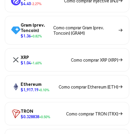
Como comprar Injective (INJ)
$4.40
-2.27%
Gram (prev.
Como comprar Gram (prev.
Toncoin)
Toncoin) (GRAM)
$1.36
+0.82%
XRP
Como comprar XRP (XRP)
$1.04
+1.60%
Ethereum
Como comprar Ethereum (ETH)
$1,917.19
+0.10%
TRON
Como comprar TRON (TRX)
$0.328838
+0.50%