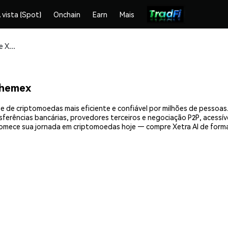
 vista (Spot)
Onchain
Earn
Mais
Compre e armazene Xetra AI (XETRA) com segurança
Phemex
e de criptomoedas mais eficiente e confiável por milhões de pesso
nsferências bancárias, provedores terceiros e negociação P2P, acessív
mece sua jornada em criptomoedas hoje — compre Xetra AI de forma