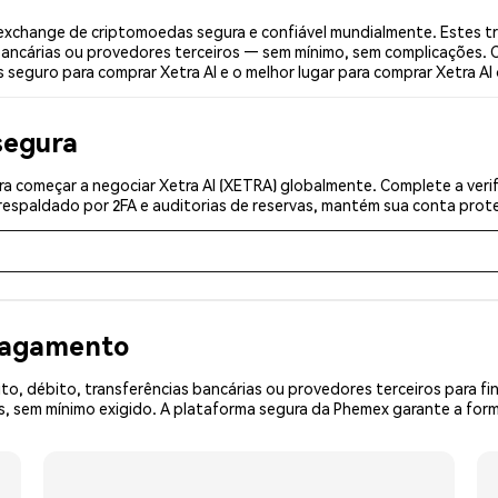
exchange de criptomoedas segura e confiável mundialmente. Estes t
bancárias ou provedores terceiros — sem mínimo, sem complicações. C
 seguro para comprar Xetra AI e o melhor lugar para comprar Xetra AI 
segura
a começar a negociar Xetra AI (XETRA) globalmente. Complete a veri
espaldado por 2FA e auditorias de reservas, mantém sua conta prote
 pagamento
o, débito, transferências bancárias ou provedores terceiros para f
 sem mínimo exigido. A plataforma segura da Phemex garante a form