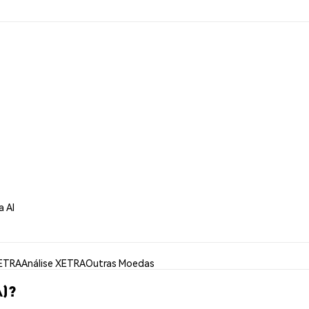
a AI
XETRA
Análise XETRA
Outras Moedas
A)?