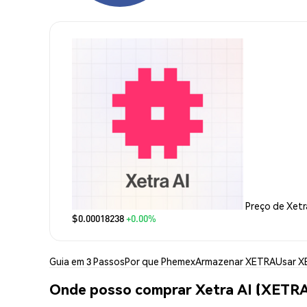
Preço de Xetr
$0.00018238
+0.00%
Guia em 3 Passos
Por que Phemex
Armazenar XETRA
Usar 
Onde posso comprar Xetra AI (XETR