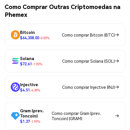
Como Comprar Outras Criptomoedas na
Phemex
Bitcoin
Como comprar Bitcoin (BTC)
$64,308.00
-0.50%
Solana
Como comprar Solana (SOL)
$72.61
-1.90%
Injective
Como comprar Injective (INJ)
$4.51
-6.30%
Gram (prev.
Como comprar Gram (prev.
Toncoin)
Toncoin) (GRAM)
$1.37
-1.99%