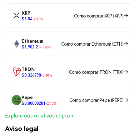
XRP
Como comprar XRP (XRP)
$1.04
-2.40%
Ethereum
Como comprar Ethereum (ETH)
$1,902.21
-0.20%
TRON
Como comprar TRON (TRX)
$0.326798
-0.10%
Pepe
Como comprar Pepe (PEPE)
$0.00000281
-2.10%
Explore outros ativos cripto >
Aviso legal