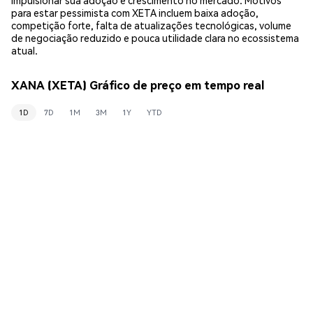
para estar pessimista com XETA incluem baixa adoção,
competição forte, falta de atualizações tecnológicas, volume
de negociação reduzido e pouca utilidade clara no ecossistema
atual.
XANA (XETA) Gráfico de preço em tempo real
1D
7D
1M
3M
1Y
YTD