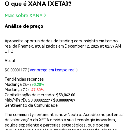
O que é XANA (XETA)?
Mais sobre XANA
Análise de preço
Aproveite oportunidades de trading com insights em tempo
real da Phemex, atualizados em December 12, 2025 at 02:37 AM
UTC
Atual
$0.00001177
(
Ver preço em tempo real
)
Tendências recentes
Mudança 24H:
+0.20%
Mudança 7D:
-47.80%
Capitalização de mercado:
$58,042.00
Máx/Mín 7D: $
0.00002227
/ $
0.00000987
Sentimento da Comunidade
The community sentiment is now Neutro. Acredito no potencial
de valorização da XETA devido à sua tecnologia inovadora,
equipe experiente e parcerias estratégicas, que podem
impulsionar sua adoção e crescimento no mercado. Motivos