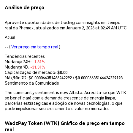
Análise de preço
Aproveite oportunidades de trading com insights em tempo
real da Phemex, atualizados em January 2, 2026 at 02:49 AM UTC
Atual
--
(
Ver preço em tempo real
)
Tendências recentes
Mudança 24H:
-1.81%
Mudança 7D:
-31.31%
Capitalização de mercado:
$0.00
Máx/Mín 7D: $
0.000066351466242292
/ $
0.00006635146624229193
Sentimento da Comunidade
The community sentiment is now Altista. Acredita-se que WTK
se beneficiará com a demanda crescente de energia limpa,
parcerias estratégicas e adoção de novas tecnologias, o que
pode impulsionar seu crescimento e valor no mercado.
WadzPay Token (WTK) Gráfico de preço em tempo
real