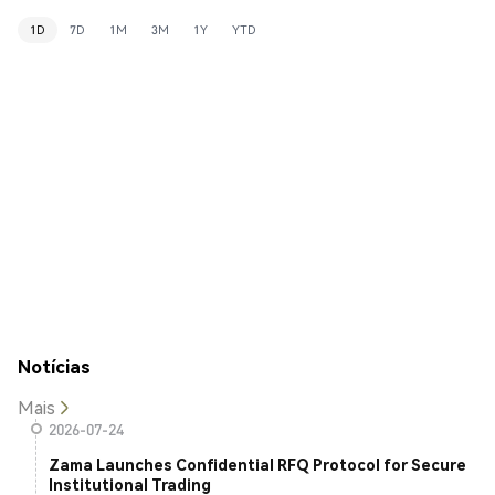
1D
7D
1M
3M
1Y
YTD
Notícias
Mais
2026-07-24
Zama Launches Confidential RFQ Protocol for Secure
Institutional Trading