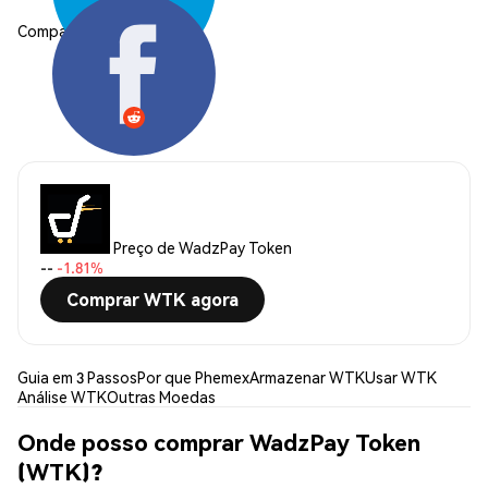
Compartilhar:
Preço de WadzPay Token
--
-1.81%
Comprar WTK agora
Guia em 3 Passos
Por que Phemex
Armazenar WTK
Usar WTK
Análise WTK
Outras Moedas
Onde posso comprar WadzPay Token
(WTK)?