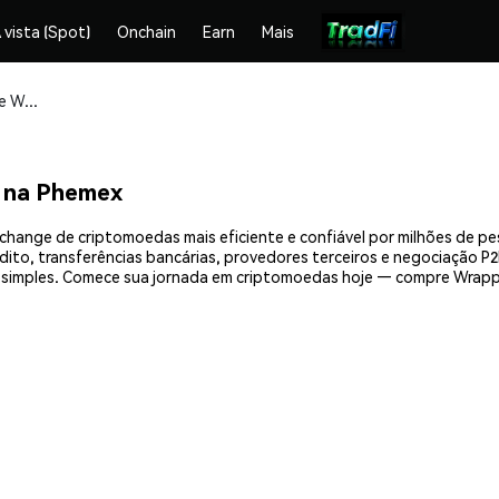
 vista (Spot)
Onchain
Earn
Mais
Compre e armazene Wrapped XTZ (WXTZ) com segurança
 na Phemex
ange de criptomoedas mais eficiente e confiável por milhões de pe
ito, transferências bancárias, provedores terceiros e negociação P2P
simples. Comece sua jornada em criptomoedas hoje — compre Wrapp