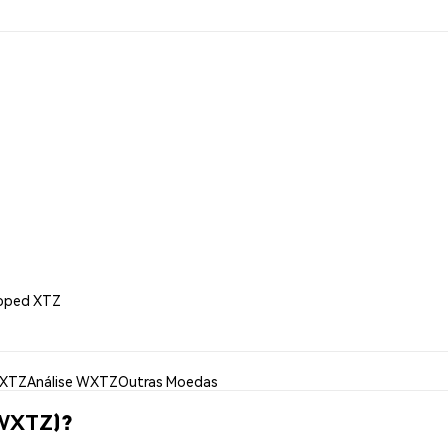
apped XTZ
WXTZ
Análise WXTZ
Outras Moedas
(WXTZ)?