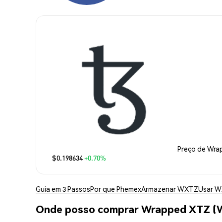
Preço de Wr
$0.198634
+0.70%
Guia em 3 Passos
Por que Phemex
Armazenar WXTZ
Usar 
Onde posso comprar Wrapped XTZ 