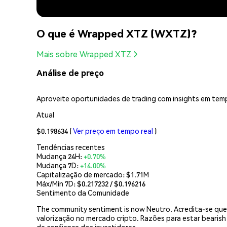
O que é Wrapped XTZ (WXTZ)?
Mais sobre Wrapped XTZ
Análise de preço
Aproveite oportunidades de trading com insights em temp
Atual
$0.198634
(
Ver preço em tempo real
)
Tendências recentes
Mudança 24H:
+0.70%
Mudança 7D:
+14.00%
Capitalização de mercado:
$1.71M
Máx/Mín 7D: $
0.217232
/ $
0.196216
Sentimento da Comunidade
The community sentiment is now Neutro. Acredita-se que 
valorização no mercado cripto. Razões para estar bearish
de confiança dos investidores.