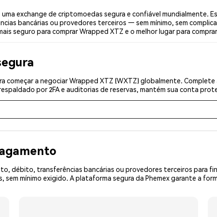
uma exchange de criptomoedas segura e confiável mundialmente. E
ências bancárias ou provedores terceiros — sem mínimo, sem complica
r mais seguro para comprar Wrapped XTZ e o melhor lugar para compra
segura
ra começar a negociar Wrapped XTZ (WXTZ) globalmente. Complete a 
espaldado por 2FA e auditorias de reservas, mantém sua conta prote
 pagamento
o, débito, transferências bancárias ou provedores terceiros para f
 sem mínimo exigido. A plataforma segura da Phemex garante a form