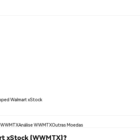
pped Walmart xStock
r WWMTX
Análise WWMTX
Outras Moedas
art xStock (WWMTX)?