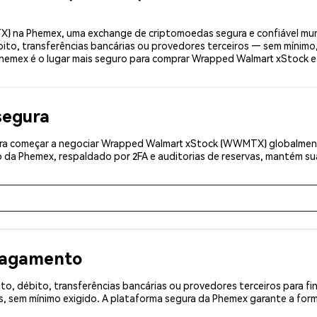
na Phemex, uma exchange de criptomoedas segura e confiável mund
to, transferências bancárias ou provedores terceiros — sem mínimo
a Phemex é o lugar mais seguro para comprar Wrapped Walmart xStock
segura
ra começar a negociar Wrapped Walmart xStock (WWMTX) globalmente
 da Phemex, respaldado por 2FA e auditorias de reservas, mantém sua
 pagamento
o, débito, transferências bancárias ou provedores terceiros para f
 sem mínimo exigido. A plataforma segura da Phemex garante a for