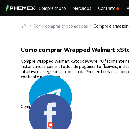
Compre cripto
Mercados
Contrato
À
Como comprar criptomoedas
Como comprar Wrapped Walmart xS
Compre Wrapped Walmart xStock (WWMTX) facilmente na Ph
instantâneas com métodos de pagamento flexíveis, incluin
intuitiva e a segurança robusta da Phemex tornam a co
confiante na Phemex.
Compartilhar: