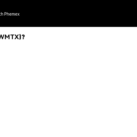
th Phemex
WWMTX)?