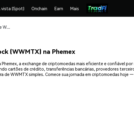
 vista (Spot)
Onchain
Earn
Mais
Compre e armazene Wrapped Walmart xStock (WWMTX) com segurança
tock (WWMTX) na Phemex
emex, a exchange de criptomoedas mais eficiente e confiável por 
do cartões de crédito, transferências bancárias, provedores terceir
mpra de WWMTX simples. Comece sua jornada em criptomoedas hoje 