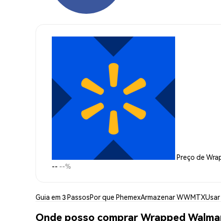
Preço de Wra
--
--%
Guia em 3 Passos
Por que Phemex
Armazenar WWMTX
Usa
Onde posso comprar Wrapped Walm