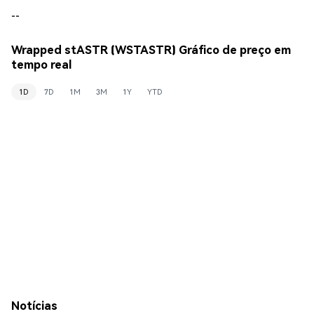
--
Wrapped stASTR (WSTASTR) Gráfico de preço em
tempo real
1D
7D
1M
3M
1Y
YTD
Notícias