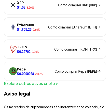
XRP
Como comprar XRP (XRP)
$1.03
-3.20%
Ethereum
Como comprar Ethereum (ETH)
$1,905.25
-0.60%
TRON
Como comprar TRON (TRX)
$0.32702
-0.30%
Pepe
Como comprar Pepe (PEPE)
$0.0000028
-2.80%
Explore outros ativos cripto >
Aviso legal
Os mercados de criptomoedas são inerentemente voláteis, e o