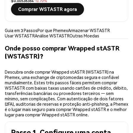
$0.00538364
-0.70%
Comprar WSTASTR agora
Guia em 3 Passos
Por que Phemex
Armazenar WSTASTR
Usar WSTASTR
Análise WSTASTR
Outras Moedas
Onde posso comprar Wrapped stASTR
(WSTASTR)?
Descubra onde comprar Wrapped stASTR (WSTASTR) na
Phemex, uma exchange de criptomoedas segura e confiável
mundialmente. Estes três passos fáceis permitem comprar
WSTASTR com baixas taxas usando cartões de crédito, débito,
transferências bancárias ou provedores terceiros — sem
mínimo, sem complicações. Com autenticação de dois fatores
(2FA), auditorias de reservas e proteção anti-phishing, a Phemex
é o lugar mais seguro para comprar Wrapped stASTR e o melhor
lugar para comprar Wrapped stASTR online.
Passo 1. Configure uma conta