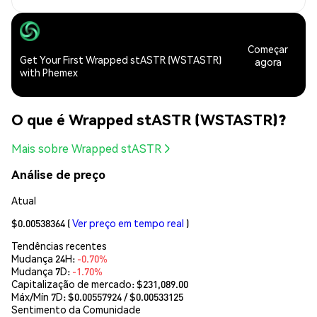
Começar
Get Your First Wrapped stASTR (WSTASTR)
agora
with Phemex
O que é Wrapped stASTR (WSTASTR)?
Mais sobre Wrapped stASTR
Análise de preço
Atual
$0.00538364
(
Ver preço em tempo real
)
Tendências recentes
Mudança 24H:
-0.70%
Mudança 7D:
-1.70%
Capitalização de mercado:
$231,089.00
Máx/Mín 7D: $
0.00557924
/ $
0.00533125
Sentimento da Comunidade