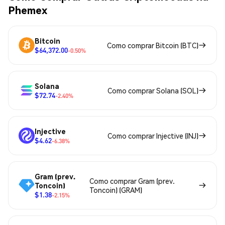
Phemex
Bitcoin
Como comprar Bitcoin (BTC)
$64,372.00
-0.50%
Solana
Como comprar Solana (SOL)
$72.74
-2.40%
Injective
Como comprar Injective (INJ)
$4.62
-6.38%
Gram (prev.
Como comprar Gram (prev.
Toncoin)
Toncoin) (GRAM)
$1.38
-2.15%