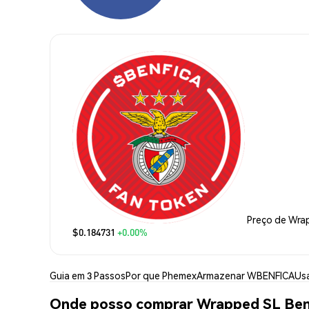
Preço de Wra
$0.184731
+0.00%
Guia em 3 Passos
Por que Phemex
Armazenar WBENFICA
Us
Onde posso comprar Wrapped SL Ben