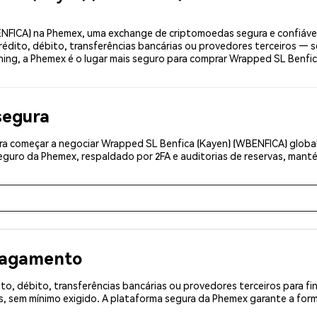
FICA) na Phemex, uma exchange de criptomoedas segura e confiável
édito, débito, transferências bancárias ou provedores terceiros — 
ishing, a Phemex é o lugar mais seguro para comprar Wrapped SL Benfi
segura
a começar a negociar Wrapped SL Benfica (Kayen) (WBENFICA) global
eguro da Phemex, respaldado por 2FA e auditorias de reservas, manté
 pagamento
o, débito, transferências bancárias ou provedores terceiros para f
 sem mínimo exigido. A plataforma segura da Phemex garante a for