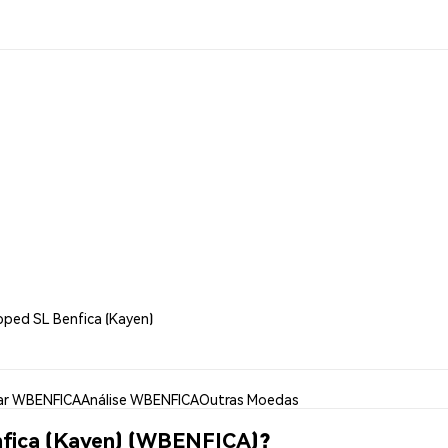
pped SL Benfica (Kayen)
ar WBENFICA
Análise WBENFICA
Outras Moedas
fica (Kayen) (WBENFICA)?