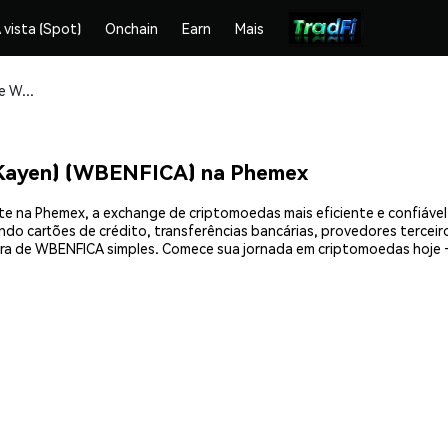
 vista (Spot)
Onchain
Earn
Mais
Compre e armazene Wrapped SL Benfica (Kayen) (WBENFICA) com segurança
(Kayen) (WBENFICA) na Phemex
 na Phemex, a exchange de criptomoedas mais eficiente e confiável
do cartões de crédito, transferências bancárias, provedores terceir
pra de WBENFICA simples. Comece sua jornada em criptomoedas hoje