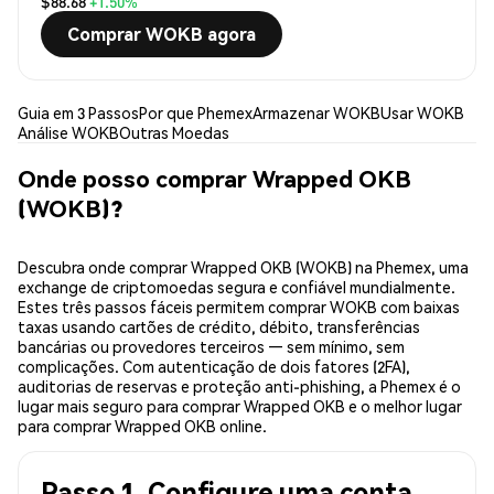
$88.68
+1.50%
Comprar WOKB agora
Guia em 3 Passos
Por que Phemex
Armazenar WOKB
Usar WOKB
Análise WOKB
Outras Moedas
Onde posso comprar Wrapped OKB
(WOKB)?
Descubra onde comprar Wrapped OKB (WOKB) na Phemex, uma
exchange de criptomoedas segura e confiável mundialmente.
Estes três passos fáceis permitem comprar WOKB com baixas
taxas usando cartões de crédito, débito, transferências
bancárias ou provedores terceiros — sem mínimo, sem
complicações. Com autenticação de dois fatores (2FA),
auditorias de reservas e proteção anti-phishing, a Phemex é o
lugar mais seguro para comprar Wrapped OKB e o melhor lugar
para comprar Wrapped OKB online.
Passo 1. Configure uma conta