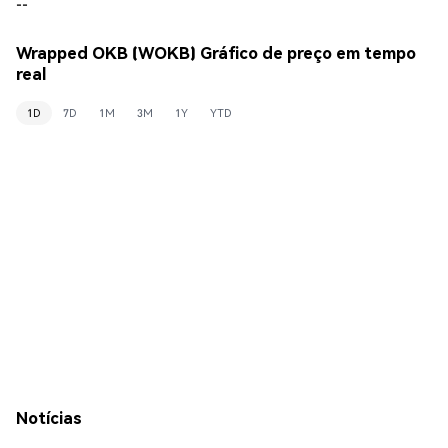
--
Wrapped OKB (WOKB) Gráfico de preço em tempo
real
1D
7D
1M
3M
1Y
YTD
Notícias