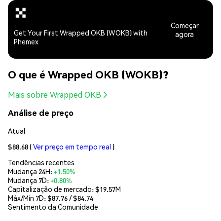
Começar
Get Your First Wrapped OKB (WOKB) with
agora
Phemex
O que é Wrapped OKB (WOKB)?
Mais sobre Wrapped OKB
Análise de preço
Atual
$88.68
(
Ver preço em tempo real
)
Tendências recentes
Mudança 24H:
+1.50%
Mudança 7D:
+0.80%
Capitalização de mercado:
$19.57M
Máx/Mín 7D: $
87.76
/ $
84.74
Sentimento da Comunidade