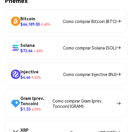
Phemex
Bitcoin
Como comprar Bitcoin (BTC)
$64,189.00
-0.40%
Solana
Como comprar Solana (SOL)
$72.64
-1.20%
Injective
Como comprar Injective (INJ)
$4.46
-5.33%
Gram (prev.
Como comprar Gram (prev.
Toncoin)
Toncoin) (GRAM)
$1.33
-4.55%
XRP