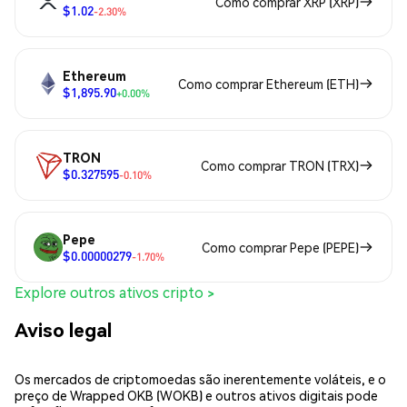
Como comprar XRP (XRP)
$1.02
-2.30%
Ethereum
Como comprar Ethereum (ETH)
$1,895.90
+0.00%
TRON
Como comprar TRON (TRX)
$0.327595
-0.10%
Pepe
Como comprar Pepe (PEPE)
$0.00000279
-1.70%
Explore outros ativos cripto >
Aviso legal
Os mercados de criptomoedas são inerentemente voláteis, e o
preço de Wrapped OKB (WOKB) e outros ativos digitais pode