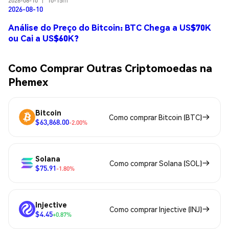
2026-08-10
|
10-15m
2026-08-10
Análise do Preço do Bitcoin: BTC Chega a US$70K
ou Cai a US$60K?
Como Comprar Outras Criptomoedas na
Phemex
Bitcoin
Como comprar Bitcoin (BTC)
$63,868.00
-2.00%
Solana
Como comprar Solana (SOL)
$75.91
-1.80%
Injective
Como comprar Injective (INJ)
$4.45
+0.87%