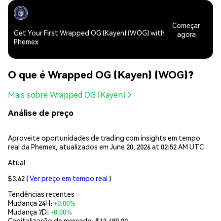
Começar
Get Your First Wrapped OG (Kayen) (WOG) with
agora
Phemex
O que é Wrapped OG (Kayen) (WOG)?
Mais sobre Wrapped OG (Kayen)
Análise de preço
Aproveite oportunidades de trading com insights em tempo
real da Phemex, atualizados em June 20, 2026 at 02:52 AM UTC
Atual
$3.62
(
Ver preço em tempo real
)
Tendências recentes
Mudança 24H:
+0.00%
Mudança 7D:
+0.00%
Capitalização de mercado:
$13,490.00