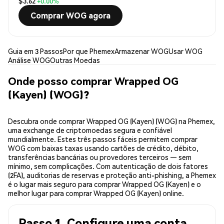
$3.62
+0.00%
Comprar WOG agora
Guia em 3 Passos
Por que Phemex
Armazenar WOG
Usar WOG
Análise WOG
Outras Moedas
Onde posso comprar Wrapped OG
(Kayen) (WOG)?
Descubra onde comprar Wrapped OG (Kayen) (WOG) na Phemex,
uma exchange de criptomoedas segura e confiável
mundialmente. Estes três passos fáceis permitem comprar
WOG com baixas taxas usando cartões de crédito, débito,
transferências bancárias ou provedores terceiros — sem
mínimo, sem complicações. Com autenticação de dois fatores
(2FA), auditorias de reservas e proteção anti-phishing, a Phemex
é o lugar mais seguro para comprar Wrapped OG (Kayen) e o
melhor lugar para comprar Wrapped OG (Kayen) online.
Passo 1. Configure uma conta