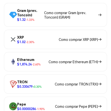
Gram (prev.
Como comprar Gram (prev.
Toncoin)
Toncoin) (GRAM)
$1.32
-1.33%
XRP
Como comprar XRP (XRP)
$1.02
-2.30%
Ethereum
Como comprar Ethereum (ETH)
$1,874.24
-2.60%
TRON
Como comprar TRON (TRX)
$0.330679
+0.30%
Pepe
Como comprar Pepe (PEPE)
$0.00000286
-1.90%