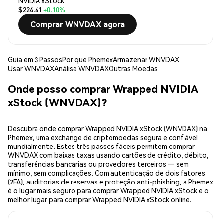
NVIDIA xStock
$224.41
+0.10%
Comprar WNVDAX agora
Guia em 3 Passos
Por que Phemex
Armazenar WNVDAX
Usar WNVDAX
Análise WNVDAX
Outras Moedas
Onde posso comprar Wrapped NVIDIA
xStock (WNVDAX)?
Descubra onde comprar Wrapped NVIDIA xStock (WNVDAX) na
Phemex, uma exchange de criptomoedas segura e confiável
mundialmente. Estes três passos fáceis permitem comprar
WNVDAX com baixas taxas usando cartões de crédito, débito,
transferências bancárias ou provedores terceiros — sem
mínimo, sem complicações. Com autenticação de dois fatores
(2FA), auditorias de reservas e proteção anti-phishing, a Phemex
é o lugar mais seguro para comprar Wrapped NVIDIA xStock e o
melhor lugar para comprar Wrapped NVIDIA xStock online.