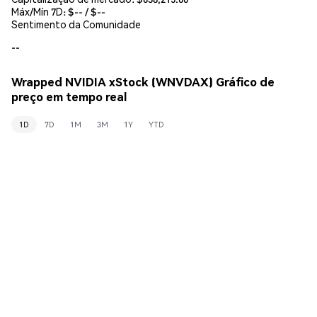
Máx/Mín 7D: $
--
/ $
--
Sentimento da Comunidade
--
Wrapped NVIDIA xStock (WNVDAX) Gráfico de
preço em tempo real
1D
7D
1M
3M
1Y
YTD