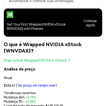
automatizar e otimizar suas estratégias.
Começar
Get Your First Wrapped NVIDIA xStock
agora
(WNVDAX) with Phemex
O que é Wrapped NVIDIA xStock
(WNVDAX)?
Mais sobre Wrapped NVIDIA xStock
Análise de preço
Atual
$224.41
(
Ver preço em tempo real
)
Tendências recentes
Mudança 24H:
+0.10%
Mudança 7D:
+12.00%
Capitalização de mercado:
$638,215.00