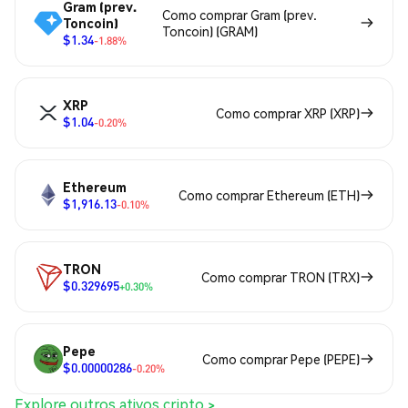
Gram (prev.
Como comprar Gram (prev.
Toncoin)
Toncoin) (GRAM)
$1.34
-1.88%
XRP
Como comprar XRP (XRP)
$1.04
-0.20%
Ethereum
Como comprar Ethereum (ETH)
$1,916.13
-0.10%
TRON
Como comprar TRON (TRX)
$0.329695
+0.30%
Pepe
Como comprar Pepe (PEPE)
$0.00000286
-0.20%
Explore outros ativos cripto >