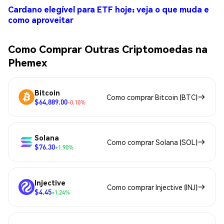
Cardano elegível para ETF hoje: veja o que muda e
como aproveitar
Como Comprar Outras Criptomoedas na
Phemex
Bitcoin
Como comprar Bitcoin (BTC)
$64,889.00
-0.10%
Solana
Como comprar Solana (SOL)
$76.30
+1.90%
Injective
Como comprar Injective (INJ)
$4.45
+1.24%