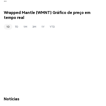
--
Wrapped Mantle (WMNT) Gráfico de preço em
tempo real
1D
7D
1M
3M
1Y
YTD
Notícias