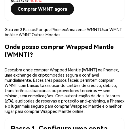
$0.416759
-5.10%
Comprar WMNT agora
Guia em 3 Passos
Por que Phemex
Armazenar WMNT
Usar WMNT
Análise WMNT
Outras Moedas
Onde posso comprar Wrapped Mantle
(WMNT)?
Descubra onde comprar Wrapped Mantle (WMNT) na Phemex,
uma exchange de criptomoedas segura e confiável
mundialmente. Estes três passos fáceis permitem comprar
WMNT com baixas taxas usando cartões de crédito, débito,
transferências bancárias ou provedores terceiros — sem
mínimo, sem complicações. Com autenticação de dois fatores
(2FA), auditorias de reservas e proteção anti-phishing, a Phemex
é o lugar mais seguro para comprar Wrapped Mantle e o melhor
lugar para comprar Wrapped Mantle online.
Passo 1. Configure uma conta