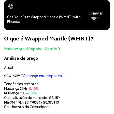
Começar
Get Your First Wrapped Mantle (WMNT) with
agora
Phemex
O que é Wrapped Mantle (WMNT)?
Mais sobre Wrapped Mantle
Análise de preço
Atual
$0.416759
(
Ver preço em tempo real
)
Tendências recentes
Mudança 24H:
-5.10%
Mudança 7D:
+7.50%
Capitalização de mercado:
$6.15M
Máx/Mín 7D: $
0.470334
/ $
0.390113
Sentimento da Comunidade