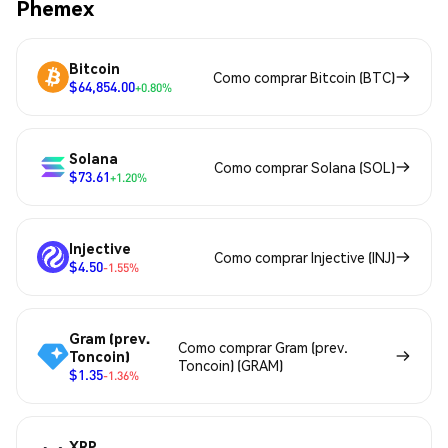
Phemex
Bitcoin
Como comprar Bitcoin (BTC)
$64,854.00
+0.80%
Solana
Como comprar Solana (SOL)
$73.61
+1.20%
Injective
Como comprar Injective (INJ)
$4.50
-1.55%
Gram (prev.
Como comprar Gram (prev.
Toncoin)
Toncoin) (GRAM)
$1.35
-1.36%
XRP