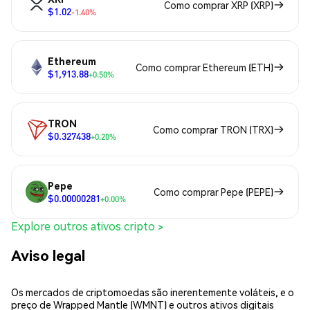
Como comprar XRP (XRP)
$1.02
-1.40%
Ethereum
Como comprar Ethereum (ETH)
$1,913.88
+0.50%
TRON
Como comprar TRON (TRX)
$0.327438
+0.20%
Pepe
Como comprar Pepe (PEPE)
$0.00000281
+0.00%
Explore outros ativos cripto >
Aviso legal
Os mercados de criptomoedas são inerentemente voláteis, e o
preço de Wrapped Mantle (WMNT) e outros ativos digitais