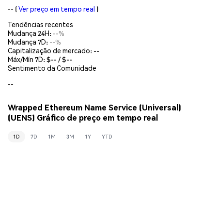
--
(
Ver preço em tempo real
)
Tendências recentes
Mudança 24H:
--%
Mudança 7D:
--%
Capitalização de mercado:
--
Máx/Mín 7D: $
--
/ $
--
Sentimento da Comunidade
--
Wrapped Ethereum Name Service (Universal)
(UENS) Gráfico de preço em tempo real
1D
7D
1M
3M
1Y
YTD