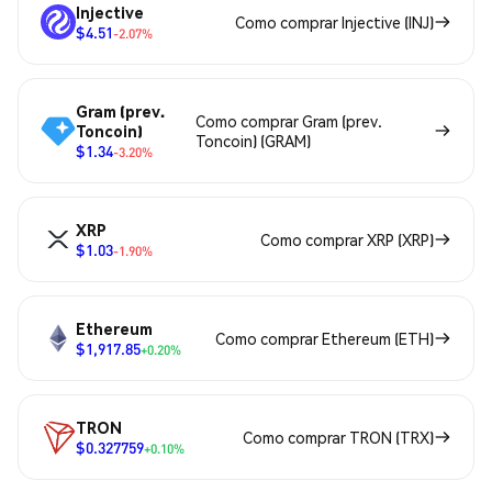
Injective
Como comprar Injective (INJ)
$4.51
-2.07%
Gram (prev.
Como comprar Gram (prev.
Toncoin)
Toncoin) (GRAM)
$1.34
-3.20%
XRP
Como comprar XRP (XRP)
$1.03
-1.90%
Ethereum
Como comprar Ethereum (ETH)
$1,917.85
+0.20%
TRON
Como comprar TRON (TRX)
$0.327759
+0.10%