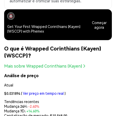
automatizar e otimizar suas estratégias.
Começar
Get Your First Wrapped Corinthians (Kayen)
agora
(WSCCP) with Phemex
O que é Wrapped Corinthians (Kayen)
(WSCCP)?
Mais sobre Wrapped Corinthians (Kayen)
Análise de preço
Atual
$0.031894
(
Ver preço em tempo real
)
Tendências recentes
Mudança 24H:
-2.40%
Mudança 7D:
+14.60%
Capitalização de mercado:
$10,568.00