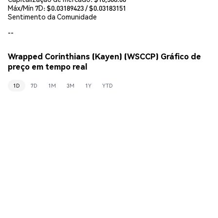
Máx/Mín 7D: $
0.03189423
/ $
0.03183151
Sentimento da Comunidade
--
Wrapped Corinthians (Kayen) (WSCCP) Gráfico de
preço em tempo real
1D
7D
1M
3M
1Y
YTD