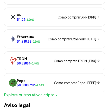
XRP
Como comprar XRP (XRP)
$1.04
+2.20%
Ethereum
Como comprar Ethereum (ETH)
$1,918.63
+0.50%
TRON
Como comprar TRON (TRX)
$0.32864
+0.40%
Pepe
Como comprar Pepe (PEPE)
$0.00000286
+2.20%
Explore outros ativos cripto >
Aviso legal