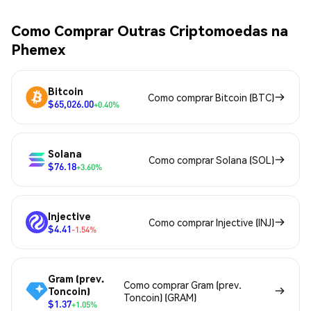
Como Comprar Outras Criptomoedas na
Phemex
Bitcoin
Como comprar Bitcoin (BTC)
$65,026.00
+0.40%
Solana
Como comprar Solana (SOL)
$76.18
+3.60%
Injective
Como comprar Injective (INJ)
$4.41
-1.54%
Gram (prev.
Como comprar Gram (prev.
Toncoin)
Toncoin) (GRAM)
$1.37
+1.05%