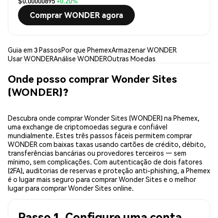
$0.00000895
+0.20%
Comprar WONDER agora
Guia em 3 Passos
Por que Phemex
Armazenar WONDER
Usar WONDER
Análise WONDER
Outras Moedas
Onde posso comprar Wonder Sites
(WONDER)?
Descubra onde comprar Wonder Sites (WONDER) na Phemex,
uma exchange de criptomoedas segura e confiável
mundialmente. Estes três passos fáceis permitem comprar
WONDER com baixas taxas usando cartões de crédito, débito,
transferências bancárias ou provedores terceiros — sem
mínimo, sem complicações. Com autenticação de dois fatores
(2FA), auditorias de reservas e proteção anti-phishing, a Phemex
é o lugar mais seguro para comprar Wonder Sites e o melhor
lugar para comprar Wonder Sites online.
Passo 1. Configure uma conta