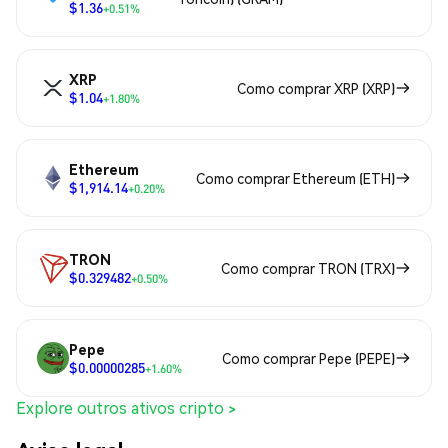
$1.36
+0.51%
XRP
Como comprar XRP (XRP)
$1.04
+1.80%
Ethereum
Como comprar Ethereum (ETH)
$1,914.14
+0.20%
TRON
Como comprar TRON (TRX)
$0.329482
+0.50%
Pepe
Como comprar Pepe (PEPE)
$0.00000285
+1.60%
Explore outros ativos cripto >