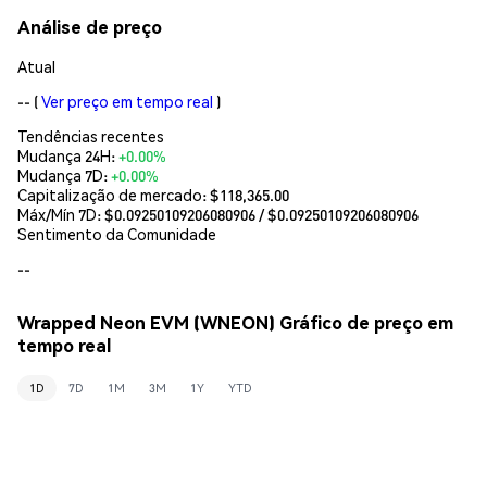
Análise de preço
Atual
--
(
Ver preço em tempo real
)
Tendências recentes
Mudança 24H:
+0.00%
Mudança 7D:
+0.00%
Capitalização de mercado:
$118,365.00
Máx/Mín 7D: $
0.09250109206080906
/ $
0.09250109206080906
Sentimento da Comunidade
--
Wrapped Neon EVM (WNEON) Gráfico de preço em
tempo real
1D
7D
1M
3M
1Y
YTD