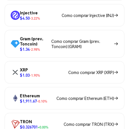
Injective
Como comprar Injective (INJ)
$4.50
-3.22%
Gram (prev.
Como comprar Gram (prev.
Toncoin)
Toncoin) (GRAM)
$1.34
-2.98%
XRP
Como comprar XRP (XRP)
$1.03
-1.90%
Ethereum
Como comprar Ethereum (ETH)
$1,911.67
-0.10%
TRON
Como comprar TRON (TRX)
$0.326701
+0.00%