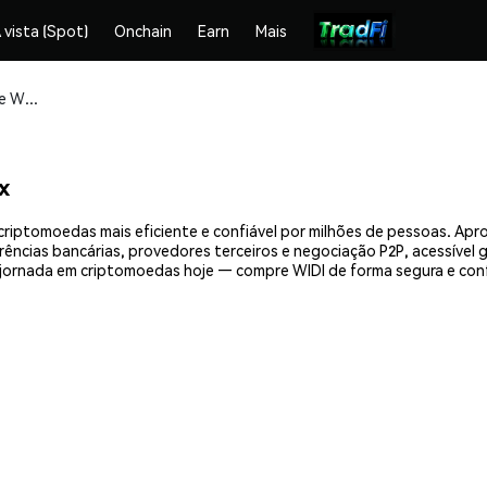
 vista (Spot)
Onchain
Earn
Mais
Compre e armazene WIDI (WIDI) com segurança
x
criptomoedas mais eficiente e confiável por milhões de pessoas. A
erências bancárias, provedores terceiros e negociação P2P, acessível
jornada em criptomoedas hoje — compre WIDI de forma segura e con