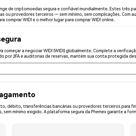
nge de criptomoedas segura e confiável mundialmente. Estes três pa
ias ou provedores terceiros — sem mínimo, sem complicações. Com aut
ra comprar WIDI e o melhor lugar para comprar WIDI online.
segura
a começar a negociar WIDI (WIDI) globalmente. Complete a verificaç
o por 2FA e auditorias de reservas, mantém sua conta protegida desd
 pagamento
o, débito, transferências bancárias ou provedores terceiros para f
sem mínimo exigido. A plataforma segura da Phemex garante a forma