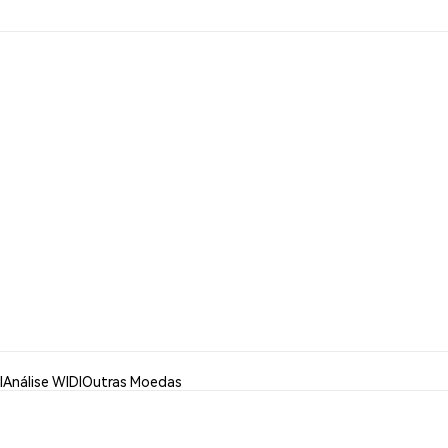
I
Análise WIDI
Outras Moedas