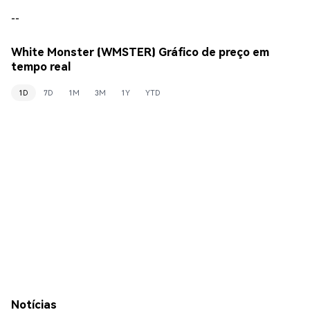
--
White Monster (WMSTER) Gráfico de preço em
tempo real
1D
7D
1M
3M
1Y
YTD
Notícias