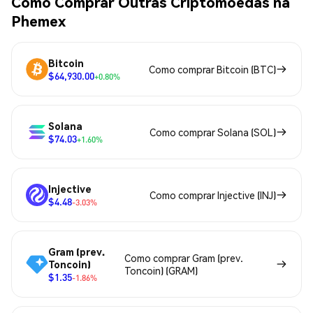
Como Comprar Outras Criptomoedas na
Phemex
Bitcoin
Como comprar Bitcoin (BTC)
$64,930.00
+0.80%
Solana
Como comprar Solana (SOL)
$74.03
+1.60%
Injective
Como comprar Injective (INJ)
$4.48
-3.03%
Gram (prev.
Como comprar Gram (prev.
Toncoin)
Toncoin) (GRAM)
$1.35
-1.86%