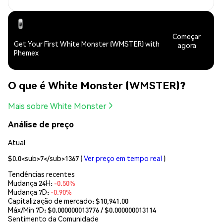
Começar
Get Your First White Monster (WMSTER) with
agora
Phemex
O que é White Monster (WMSTER)?
Mais sobre White Monster
Análise de preço
Atual
$0.0<sub>7</sub>1367
(
Ver preço em tempo real
)
Tendências recentes
Mudança 24H:
-0.50%
Mudança 7D:
-0.90%
Capitalização de mercado:
$10,941.00
Máx/Mín 7D: $
0.000000013776
/ $
0.000000013114
Sentimento da Comunidade