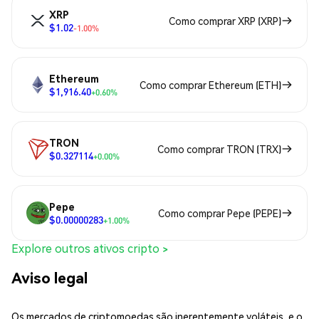
XRP
Como comprar XRP (XRP)
$1.02
-1.00%
Ethereum
Como comprar Ethereum (ETH)
$1,916.40
+0.60%
TRON
Como comprar TRON (TRX)
$0.327114
+0.00%
Pepe
Como comprar Pepe (PEPE)
$0.00000283
+1.00%
Explore outros ativos cripto >
Aviso legal
Os mercados de criptomoedas são inerentemente voláteis, e o