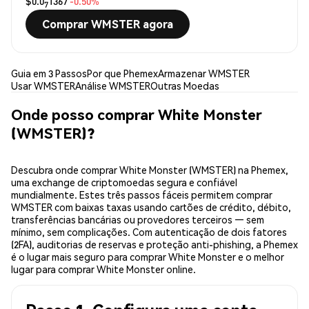
$0.0
1367
-0.50%
7
Comprar WMSTER agora
Guia em 3 Passos
Por que Phemex
Armazenar WMSTER
Usar WMSTER
Análise WMSTER
Outras Moedas
Onde posso comprar White Monster
(WMSTER)?
Descubra onde comprar White Monster (WMSTER) na Phemex,
uma exchange de criptomoedas segura e confiável
mundialmente. Estes três passos fáceis permitem comprar
WMSTER com baixas taxas usando cartões de crédito, débito,
transferências bancárias ou provedores terceiros — sem
mínimo, sem complicações. Com autenticação de dois fatores
(2FA), auditorias de reservas e proteção anti-phishing, a Phemex
é o lugar mais seguro para comprar White Monster e o melhor
lugar para comprar White Monster online.